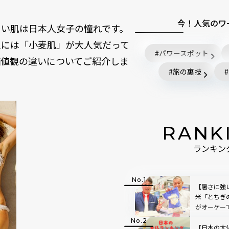
今！人気のワ
白い肌は日本人女子の憧れです。
人には「小麦肌」が大人気だって
パワースポット
価値観の違いについてご紹介しま
旅の裏技
RANK
ランキン
【暑さに強
米「とちぎ
がオーケー
【日本の大