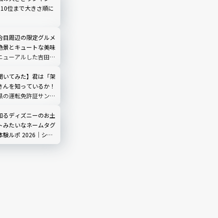
ら10位まで大きさ順に
合目周辺の限定グルメ
絶景とキュートな美味
ニューアルした吉田ル
ノ茶屋」にも寄ってみ
聞いてみた】君は「架
さんを知っているか！
県の運転免許証サンプ
てみた
知るディズニーのお土
トみたいなネームタグ
験ルポ 2026｜シ
3店舗で販売中