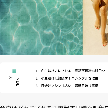
1
色白はバカにされる！摩訶不思議な肌色ワ
2
小麦肌は七難隠す！？シンプルな理由
X
I
N
D
E
3
日焼けマシンは古い！最新日焼け事情
色白はバカにされる！摩訶不思議な肌色