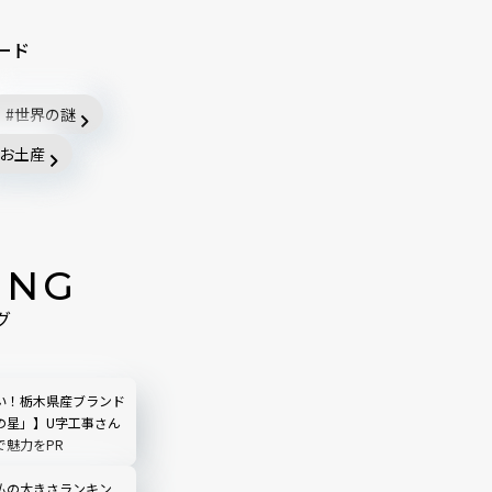
ード
世界の謎
お土産
ING
グ
い！栃木県産ブランド
の星」】U字工事さん
で魅力をPR
仏の大きさランキン