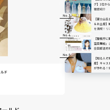
グ】1位か
徹底紹介
【富士山五
＆お土産】
を満喫！リ
ートの「中
た！
【警視庁に
空菜舞絵」
全国都道府
ル名を調べ
【知る人ぞ
産】キャス
が作れる！体
ールド
ー・ランド
ワールド