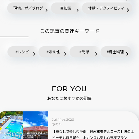
現地ルポ／ブログ
豆知識
体験・アクティビティ
この記事の関連キーワード
レシピ
冷え性
簡単
郷土料理
FOR YOU
あなたにおすすめの記事
Jul. 14th, 2026
ちあん
【車なしで楽しむ沖縄！週末旅モデルコース】波の上
ビーチも首里城も、ホカンスも楽しむ充実プラン