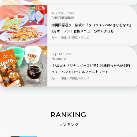
Jan. 29th, 2026
TABIZINE編集部
沖縄国際通り・桜坂に「タコライスcafe きじむなぁ」
3月オープン！看板メニューのオムタコも
九州・沖縄
沖縄県
グルメ
Sep. 11th, 2025
Mayumi.W
【A&Wオリジナルグッズ10選】沖縄行ったら絶対行
って！ハマるローカルファストフード
九州・沖縄
沖縄県
グルメ
RANKING
ランキング