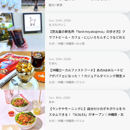
観光
絶景
Jun. 24th, 2026
もろたけいこ
【宮古島の新名所「Yard miyakojima」の歩き方】ク
ラフトビール・カフェ・にじいろちんすこうなどお土
産探しも
九州・沖縄
沖縄県
お土産
Jun. 20th, 2026
ちあん
【沖縄ローカルファストフード】あのA&Wルートビ
アがパフェになった！？カジュアルダイニング限定メ
ニューを食べてみた！
九州・沖縄
沖縄県
グルメ
Jun. 16th, 2026
あお
【ランチやモーニングに】自分だけのポキボウルをカ
スタムできる！「SCALES」がオープン｜沖縄県・北
谷町
九州・沖縄
沖縄県
グルメ