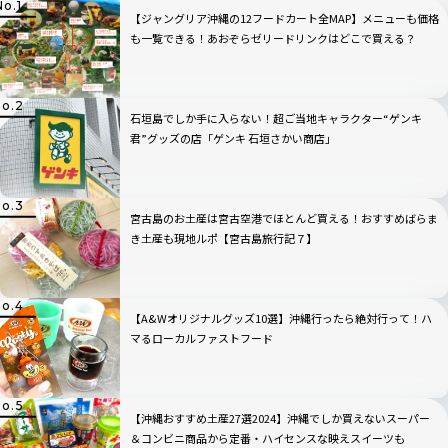
【ジャングリア沖縄の12フードカート全MAP】メニューも価格
も一覧できる！あおぞらゼリードリンクはどこで買える？
石垣島でしか手に入らない！超ご当地キャラクター“ゲンキ
君”グッズの店「ゲンキ 石垣さかい商店」
宮古島のお土産は宮古空港でほとんど買える！おすすめばらま
き土産も現地ルポ【宮古島旅行記７】
【A&Wオリジナルグッズ10選】沖縄行ったら絶対行って！ハ
マるローカルファストフード
【沖縄おすすめ土産27選2024】沖縄でしか買えないスーパー
＆コンビニ商品から定番・ハイセンスな映えスイーツも