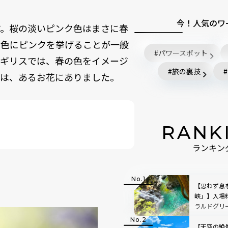
今！人気のワ
す。桜の淡いピンク色はまさに春
る色にピンクを挙げることが一般
パワースポット
イギリスでは、春の色をイメージ
旅の裏技
けは、あるお花にありました。
RANK
ランキン
【思わず息
峡」】入場
ラルドグリ
で絵画のよ
【天空の絶