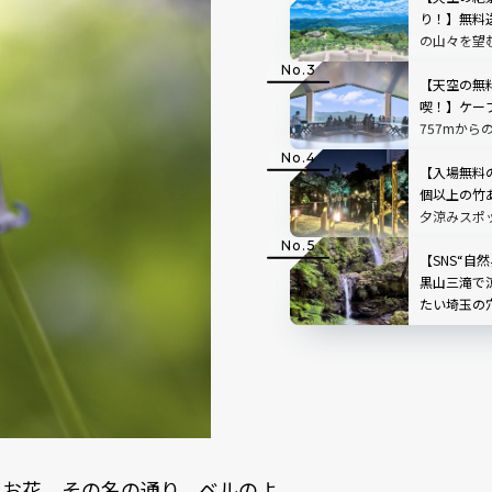
り！】無料
の山々を望
「SUSABIN
レビュー｜
【天空の無
喫！】ケー
757mから
根」を現地
【入場無料
個以上の竹
夕涼みスポ
スホテル高
【SNS“自
黒山三滝で
たい埼玉の
で味わう癒
県越生町
うお花。その名の通り、ベルのよ