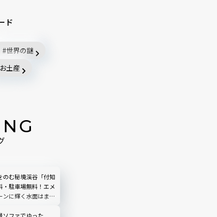
ード
世界の謎
お土産
ING
グ
をのむ秘境渓谷「付知
料・駐車場無料！エメ
ーンに輝く水面はまる
う｜岐阜県中津川市
景ソファでゆった