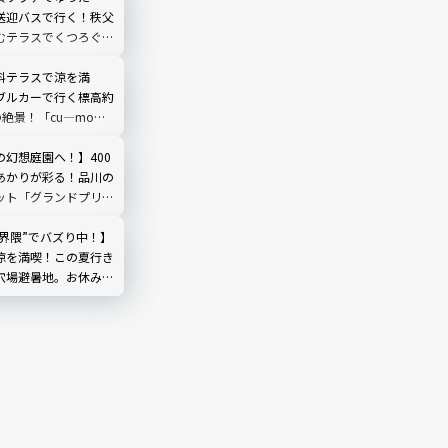
送迎バスで行く！秩父
むテラスでくつろぐ
O TERRACE」を現地
埼玉県
料テラスで涼を満
ブルカーで行く標高約
の絶景！「cu―mo箱
レビュー
の幻想庭園へ！】400
あかりが彩る！品川の
ット「グランドプリン
輪」を現地レビュー
然界隈”でバズり中！】
涼を満喫！この夏行き
穴場避暑地。お休み処
やしのひととき｜埼玉