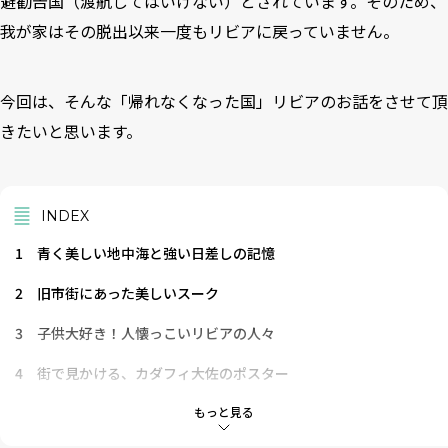
避勧告国（渡航してはいけない）とされています。そのため、
我が家はその脱出以来一度もリビアに戻っていません。
今回は、そんな「帰れなくなった国」リビアのお話をさせて頂
きたいと思います。
INDEX
1
青く美しい地中海と強い日差しの記憶
2
旧市街にあった美しいスーク
3
子供大好き！人懐っこいリビアの人々
4
街で見かける、カダフィ大佐のポスター
5
世界遺産の「レプティス・マグナ」
もっと見る