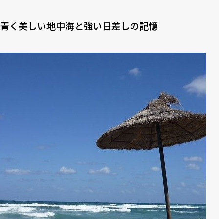
6
行くことができなかった砂漠
7
書ききれない思い出たち
青く美しい地中海と強い日差しの記憶