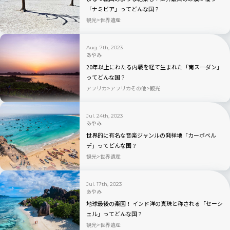
「ナミビア」ってどんな国？
観光
世界遺産
Aug. 7th, 2023
あやみ
20年以上にわたる内戦を経て生まれた「南スーダン」
ってどんな国？
アフリカ
アフリカその他
観光
Jul. 24th, 2023
あやみ
世界的に有名な音楽ジャンルの発祥地「カーボベル
デ」ってどんな国？
観光
世界遺産
Jul. 17th, 2023
あやみ
地球最後の楽園！ インド洋の真珠と称される「セーシ
ェル」ってどんな国？
観光
世界遺産