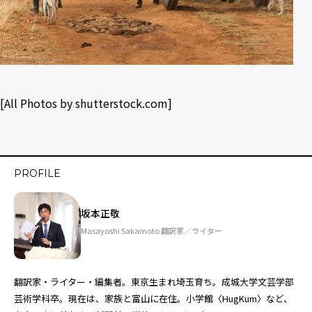
[All Photos by
shutterstock.com
]
PROFILE
坂本正敬
Masayoshi Sakamoto 翻訳家／ライター
翻訳家・ライター・編集者。東京生まれ埼玉育ち。成城大学文芸学部
芸術学科卒。現在は、家族と富山に在住。小学館〈HugKum〉など、