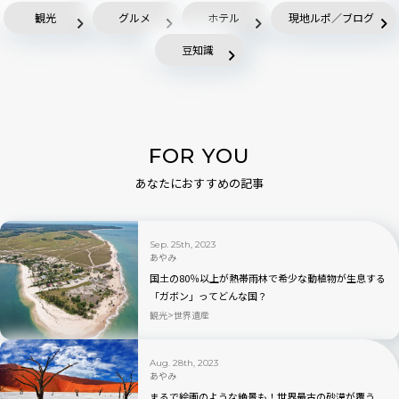
観光
グルメ
ホテル
現地ルポ／ブログ
豆知識
FOR YOU
あなたにおすすめの記事
Sep. 25th, 2023
あやみ
国土の80％以上が熱帯雨林で希少な動植物が生息する
「ガボン」ってどんな国？
観光
世界遺産
Aug. 28th, 2023
あやみ
まるで絵画のような絶景も！世界最古の砂漠が覆う