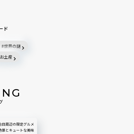
ード
世界の謎
お土産
ING
グ
合目周辺の限定グルメ
絶景とキュートな美味