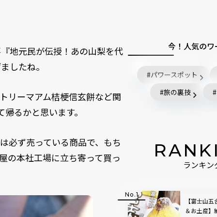
今！人気のワ
事『地元民が伝授！あの山梨を代
げましたね。
パワースポット
旅の裏技
トリーマアム桔梗信玄餅など関
て帰るかと思います。
は必ず売っている商品で、もち
RANK
屋の本社工場に立ち寄って買っ
ランキン
【富士山五
＆お土産】