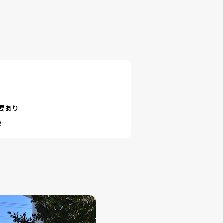
要あり
後