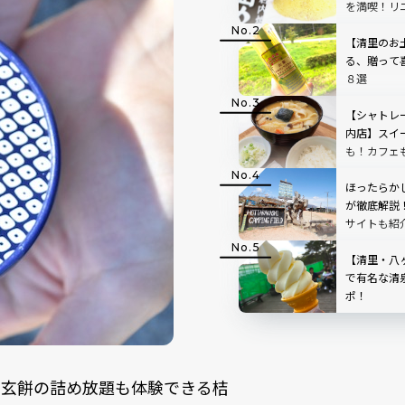
を満喫！リ
ートの「中
た！
【清里のお
る、贈って
８選
【シャトレ
内店】スイ
も！カフェ
地ルポ
ほったらか
が徹底解説
サイトも紹
【清里・八
で有名な清
ポ！
信玄餅の詰め放題も体験できる桔