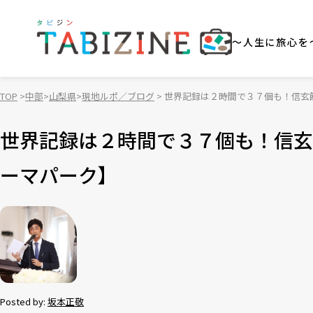
～人生に旅心を
TOP
中部
山梨県
現地ルポ／ブログ
世界記録は２時間で３７個も！信玄
世界記録は２時間で３７個も！信玄
ーマパーク】
Posted by:
坂本正敬