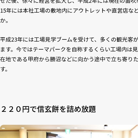
せた後、徐々に経営を拡大し、平成2年には現在の笛吹
15年には本社工場の敷地内にアウトレットや直営店な
か。
平成23年には工場見学ブームを受けて、多くの観光客
ます。今ではテーマパークを自称するくらい工場内は見
在地である甲府から勝沼などに向かう途中で立ち寄り
す。
２２０円で信玄餅を詰め放題