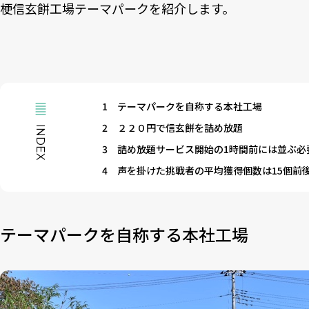
梗信玄餅工場テーマパークを紹介します。
1
テーマパークを自称する本社工場
2
２２０円で信玄餅を詰め放題
INDEX
3
詰め放題サービス開始の1時間前には並ぶ必
4
声を掛けた挑戦者の平均獲得個数は15個前
テーマパークを自称する本社工場