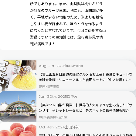
所でもあります。また、山梨県は桃やぶどう
が特産のフルーツ王国。他にも、山間部が多
く、平地が少ない地形のため、米よりも栽培
しやすい麦が好まれて、ほうとうを作るよう
になったと言われています。今回ご紹介する山
梨県についての豆知識には、旅行者必見の情
報が満載です！
kurisencho
Aug. 21st, 2025
【富士山五合目周辺の限定グルメ＆お土産】絶景とキュートな
美味を満喫！リニューアルした吉田ルートの「中ノ茶屋」にも
寄ってみた！
観光
世界遺産
あやみ
Jun. 30th, 2025
【実はソレ山梨が発祥！】世界的人気キャラを生み出した「サ
ンリオ」やシャトレーゼなど！各スポットの観光情報も紹介
中部
山梨県
豆知識
土田洋祐
Oct. 4th, 2024
昔話「桃太郎」の舞台は岡山県ではなく山梨県だった！？猿橋