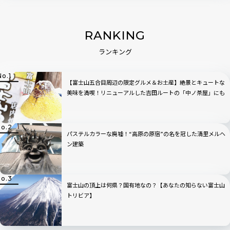
RANKING
ランキング
【富士山五合目周辺の限定グルメ＆お土産】絶景とキュートな
美味を満喫！リニューアルした吉田ルートの「中ノ茶屋」にも
寄ってみた！
パステルカラーな廃墟！“高原の原宿”の名を冠した清里メルヘ
ン建築
富士山の頂上は何県？国有地なの？【あなたの知らない富士山
トリビア】