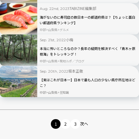
TABIZINE編集部
Aug. 22nd, 2023
海がないのに寿司店の数日本一の都道府県は？【ちょっと面白
い都道府県ランキング】
中部
山梨県
グルメ
小梅
Sep. 21st, 2022
本当に怖いところなのか？長年の疑問を解決すべく「青木ヶ原
樹海」をトレッキング！
中部
山梨県
現地ルポ／ブログ
坂本正敬
Sep. 20th, 2022
【実はこれが日本一】日本で最も人口の少ない県庁所在地はど
こ？
中部
山梨県
豆知識
1
2
3
次へ