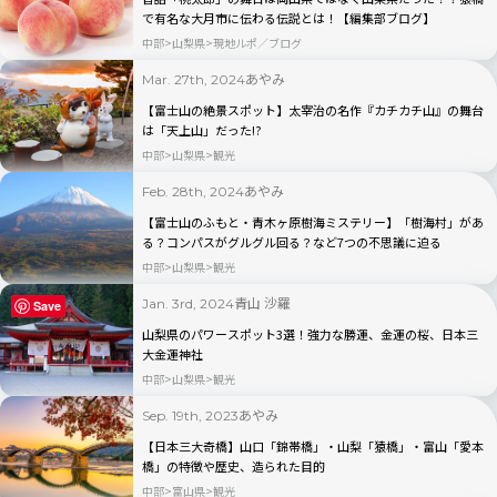
で有名な大月市に伝わる伝説とは！【編集部ブログ】
中部
山梨県
現地ルポ／ブログ
あやみ
Mar. 27th, 2024
【富士山の絶景スポット】太宰治の名作『カチカチ山』の舞台
は「天上山」だった!?
中部
山梨県
観光
あやみ
Feb. 28th, 2024
【富士山のふもと・青木ヶ原樹海ミステリー】「樹海村」があ
る？コンパスがグルグル回る？など7つの不思議に迫る
中部
山梨県
観光
青山 沙羅
Jan. 3rd, 2024
Save
山梨県のパワースポット3選！強力な勝運、金運の桜、日本三
大金運神社
中部
山梨県
観光
あやみ
Sep. 19th, 2023
【日本三大奇橋】山口「錦帯橋」・山梨「猿橋」・富山「愛本
橋」の特徴や歴史、造られた目的
中部
富山県
観光