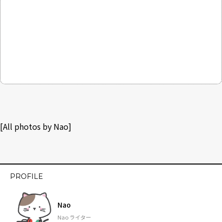
[All photos by Nao]
PROFILE
Nao
Nao ライター