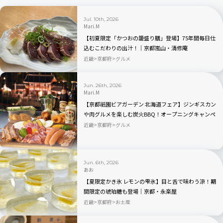
Jul. 10th, 2026
Mari.M
【初夏限定「かつおの籠盛り膳」登場】75年間毎日仕
込むこだわりの出汁！｜京都嵐山・清修庵
近畿
京都府
グルメ
Jun. 26th, 2026
Mari.M
【京都祇園ビアガーデン 北海道フェア】ジンギスカン
や肉グルメを楽しむ炭火BBQ！オープニングキャンペ
ーンもあり
近畿
京都府
グルメ
Jun. 6th, 2026
あお
【夏限定かき氷 レモンの雫氷】目と舌で味わう涼！期
間限定の琥珀糖も登場｜京都・永楽屋
近畿
京都府
お土産