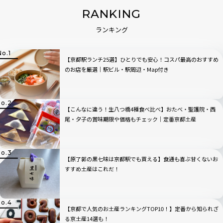
RANKING
ランキング
【京都駅ランチ25選】ひとりでも安心！コスパ最高のおすすめ
のお店を厳選｜駅ビル・駅周辺・Map付き
【こんなに違う！生八つ橋4種食べ比べ】おたべ・聖護院・西
尾・夕子の賞味期限や価格もチェック｜定番京都土産
【原了郭の黒七味は京都駅でも買える】食通も喜ぶ甘くないお
すすめ土産はこれだ！
【京都で人気のお土産ランキングTOP10！】定番から知られざ
る京土産14選も！