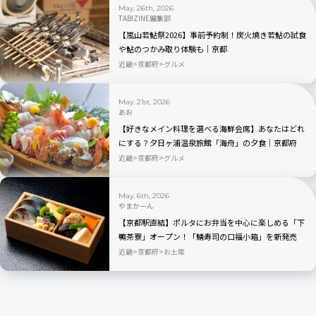
May. 26th, 2026
TABIZINE編集部
【嵐山若鮎祭2026】事前予約制！炭火焼き若鮎の試食
や鮎のつかみ取り体験も｜京都
近畿
京都府
グルメ
May. 21st, 2026
あお
【好きなメイン料理を選べる海鮮会席】あなたはどれ
にする？夕日ヶ浦温泉旅館「海舟」の夕食｜京都府
近畿
京都府
グルメ
May. 6th, 2026
やまかーん
【京都駅直結】ポルタにお弁当を中心に楽しめる「下
鴨茶寮」オープン！「鯖寿司の口福小箱」を新発売
近畿
京都府
お土産