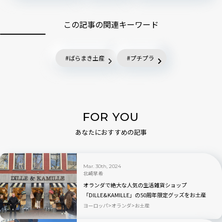
この記事の関連キーワード
ばらまき土産
プチプラ
FOR YOU
あなたにおすすめの記事
Mar. 30th, 2024
北崎早希
オランダで絶大な人気の生活雑貨ショップ
「DILLE&KAMILLE」の50周年限定グッズをお土産
に！
ヨーロッパ
オランダ
お土産