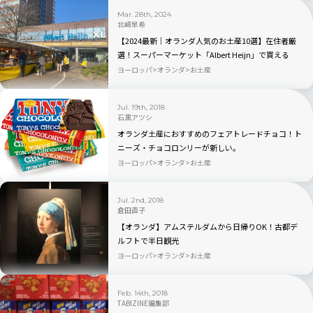
Mar. 28th, 2024
北崎早希
【2024最新｜オランダ人気のお土産10選】在住者厳
選！スーパーマーケット「Albert Heijn」で買える
ヨーロッパ
オランダ
お土産
Jul. 19th, 2018
石黒アツシ
オランダ土産におすすめのフェアトレードチョコ！ト
ニーズ・チョコロンリーが新しい。
ヨーロッパ
オランダ
お土産
Jul. 2nd, 2018
倉田直子
【オランダ】アムステルダムから日帰りOK！古都デ
ルフトで半日観光
ヨーロッパ
オランダ
お土産
Feb. 14th, 2018
TABIZINE編集部