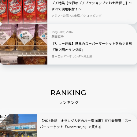
プチ特集【世界のプチプラショップでお土産探し】〜
すべて現地取材！〜
アジア
台湾
お土産／ショッピング
May. 31st, 2016
倉田直子
【リレー連載】世界のスーパーマーケットをめぐる旅
「第２回オランダ編」
ヨーロッパ
オランダ
お土産
RANKING
ランキング
【2024最新｜オランダ人気のお土産10選】在住者厳選！スー
パーマーケット「Albert Heijn」で買える