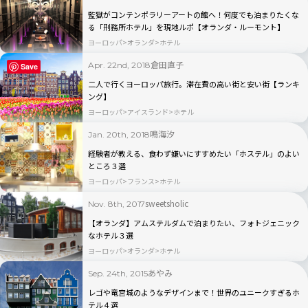
監獄がコンテンポラリーアートの館へ！何度でも泊まりたくな
る「刑務所ホテル」を現地ルポ【オランダ・ルーモント】
ヨーロッパ
オランダ
ホテル
倉田直子
Apr. 22nd, 2018
Save
二人で行くヨーロッパ旅行。滞在費の高い街と安い街【ランキ
ング】
ヨーロッパ
アイスランド
ホテル
鳴海汐
Jan. 20th, 2018
経験者が教える、食わず嫌いにすすめたい「ホステル」のよい
ところ３選
ヨーロッパ
フランス
ホテル
sweetsholic
Nov. 8th, 2017
【オランダ】アムステルダムで泊まりたい、フォトジェニック
なホテル３選
ヨーロッパ
オランダ
ホテル
あやみ
Sep. 24th, 2015
レゴや竜宮城のようなデザインまで！世界のユニークすぎるホ
テル４選