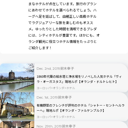
まなホテルが点在しています。旅行のプラン
にあわせてホテルを選べられるでしょう。ハ
ーグへ足を延ばして、由緒正しい高級ホテル
でラグジュアリーな旅を楽しむのもオスス
メ。ゆったりとした時間を満喫できるブレダ
には、シティホテルが豊富です。ほかにも、オ
ランダ観光に役立つホテル情報をたっぷりと
ご紹介します！
鈴木幸子
Dec. 2nd, 2019
1860年代築の給水塔と浄水場をリノベした人気ホテル「ヴィ
ラ・オーガスタス」現地ルポ【オランダ・ドルトレヒト】
ヨーロッパ
オランダ
ホテル
鈴木幸子
Dec. 1st, 2019
有機野菜のフレンチが評判のホテル「シャトー・セントヘルラ
ーヘ」現地ルポ【オランダ・ファルケンブルク】
ヨーロッパ
オランダ
ホテル
鈴木幸子
Nov. 29th, 2019