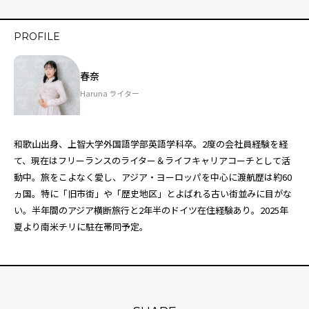
PROFILE
春奈
Haruna ライター
和歌山出身、上智大学外国語学部英語学科卒。2度の会社員経験を経
て、現在はフリーランスのライター＆ライフキャリアコーチとして活
動中。旅をこよなく愛し、アジア・ヨーロッパを中心に渡航歴は約60
ヵ国。特に「旧市街」や「歴史地区」とよばれる古い街並みに目がな
い。半年間のアジア横断旅行と2年半のドイツ在住経験あり。2025年
夏より南米チリに駐在帯同予定。