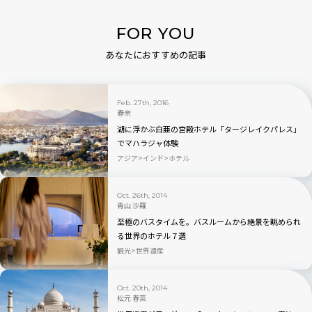
FOR YOU
あなたにおすすめの記事
Feb. 27th, 2016
春奈
湖に浮かぶ白亜の宮殿ホテル「タージレイクパレス」
でマハラジャ体験
アジア
インド
ホテル
Oct. 26th, 2014
青山 沙羅
至極のバスタイムを。バスルームから絶景を眺められ
る世界のホテル７選
観光
世界遺産
Oct. 20th, 2014
松元 春菜