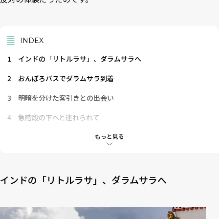
INDEX
1
インドの「リトルラサ」、ダラムサラへ
2
おんぼろバスでダラムサラ到着
3
明暗を分けた客引きとの出会い
4
急階段の下へと連れられて
5
Wifiどころかシャワーすらない！
もっと見る
6
真っ暗なマクロードガンジの谷で途方に暮れる
7
渡りに船の出会い
インドの「リトルラサ」、ダラムサラへ
8
「カルマだよ」
9
旅の出来事は自分の「選択」次第