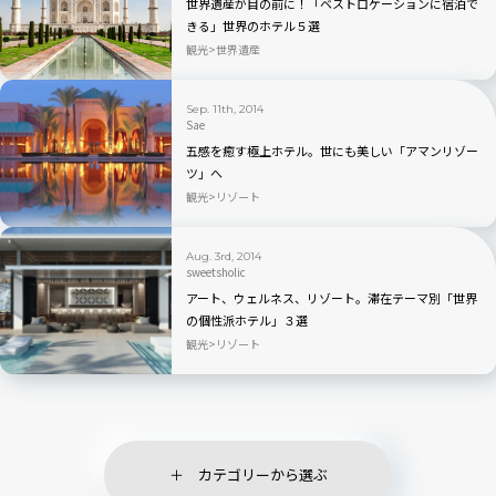
世界遺産が目の前に！「ベストロケーションに宿泊で
きる」世界のホテル５選
観光
世界遺産
Sep. 11th, 2014
Sae
五感を癒す極上ホテル。世にも美しい「アマンリゾー
ツ」へ
観光
リゾート
Aug. 3rd, 2014
sweetsholic
アート、ウェルネス、リゾート。滞在テーマ別「世界
の個性派ホテル」３選
観光
リゾート
カテゴリーから選ぶ