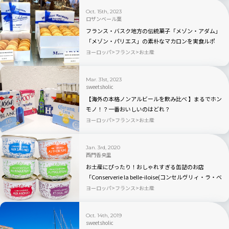
Oct. 15th, 2023
ロザンベール葉
フランス・バスク地方の伝統菓子「メゾン・アダム」
「メゾン・パリエス」の素朴なマカロンを実食ルポ
ヨーロッパ
フランス
お土産
Mar. 31st, 2023
sweetsholic
【海外の本格ノンアルビールを飲み比べ 】まるでホン
モノ！？一番おいしいのはどれ？
ヨーロッパ
フランス
お土産
Jan. 3rd, 2020
西門香央里
お土産にぴったり！おしゃれすぎる缶詰のお店
「Conserverie la belle-iloise(コンセルヴリィ・ラ・ベ
ル・イロワーズ)」を現地ルポ【フランス・パリ】
ヨーロッパ
フランス
お土産
Oct. 14th, 2019
sweetsholic