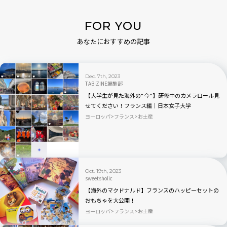
FOR YOU
あなたにおすすめの記事
Dec. 7th, 2023
TABIZINE編集部
【大学生が見た海外の“今”】研修中のカメラロール見
せてください！フランス編｜日本女子大学
×TABIZINE10周年
ヨーロッパ
フランス
お土産
Oct. 19th, 2023
sweetsholic
【海外のマクドナルド】フランスのハッピーセットの
おもちゃを大公開！
ヨーロッパ
フランス
お土産