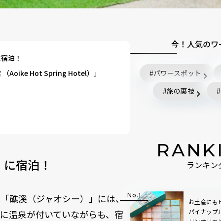
今！人気のワ
に宿泊！
e Hot Spring Hotel）」
パワースポット
旅の裏技
RANK
」に宿泊！
ランキン
地「礁溪（ジャオシー）」には、
お土産にも
パイナップ
に温泉が付いていながらも、宿