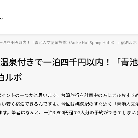
～
円以内！「青池人文温泉旅館（Aoike Hot Spring Hotel）」宿泊ルポ
温泉付きで一泊四千円以内！「青池
」宿泊ルポ
ポイントの一つかと思います。台湾旅行を計画中の方にぜひおすす
安く宿泊できるんですよ。今回は礁溪駅のすぐ近く「青池人文温泉旅店
えします。筆者はなんと、一泊3,800円程で2人分の予約ができてしま