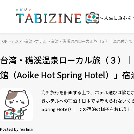
～人生に旅心を
TOP
アジア
台湾
ホテル
台湾・礁溪温泉ローカル旅（３）｜温泉付きで一泊四千
台湾・礁溪温泉ローカル旅（３）｜
館（Aoike Hot Spring Hotel）
海外旅行を計画する上で、ホテル選びは悩む
きホテルへの宿泊！日本では考えられないくらい
Spring Hotel）」での宿泊の様子をお伝
Posted by:
Yui Imai