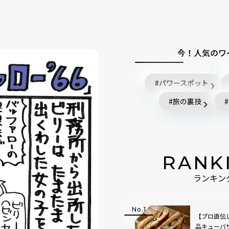
今！人気のワ
パワースポット
旅の裏技
RANK
ランキン
【プロ直伝
品キューバ