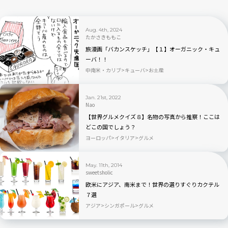
Aug. 4th, 2024
たかさきももこ
旅漫画「バカンスケッチ」【１】オーガニック・キュ
ーバ！！
中南米・カリブ
キューバ
お土産
Jan. 21st, 2022
Nao
【世界グルメクイズ８】名物の写真から推察！ここは
どこの国でしょう？
ヨーロッパ
イタリア
グルメ
May. 11th, 2014
sweetsholic
欧米にアジア、南米まで！世界の選りすぐりカクテル
７選
アジア
シンガポール
グルメ