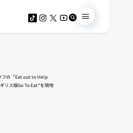
at out to Help
版Go To Eat”を現地