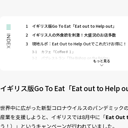
1
イギリス版Go To Eat「Eat out to Help out」
2
イギリス人の外食欲を刺激！大盛況のお店多数
INDEX
3
現地ルポ：Eat Out to Help Outでこれだけお得に！
3-1
カフェ「Coffee♯１」
3-2
パブレストラン「The Bishop on the Bridge」
もっと見る
3-3
日本食「昇龍ラーメン」
4
あまりの大盛況ぶりに9月以降も続くEat out to Help 
イギリス版Go To Eat「Eat out to Help o
世界中に広がった新型コロナウイルスのパンデミック
産業を支援しようと、イギリスでは8月中に「
Eat Out 
う！）」というキャンペーンが行われていました。