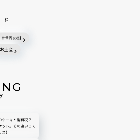
ード
世界の謎
お土産
ING
グ
のケーキと消費税２
ケット。その違いって
リス】