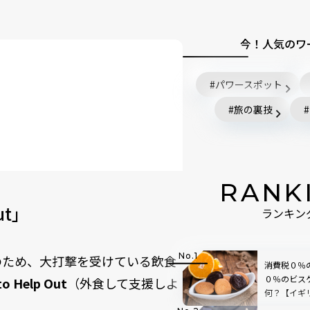
今！人気のワ
パワースポット
旅の裏技
out
RANK
ut」
ランキン
のため、大打撃を受けている飲食
消費税０％
０％のビス
to Help Out
（外食して支援しよ
何？【イギ