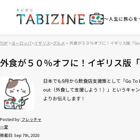
～人生に旅心を
TOP
ヨーロッパ
イギリス
グルメ
外食が５０％オフに！イギリス版「Go 
外食が５０％オフに！イギリス版「Go
日本でも9月から飲食店支援策として「Go To E
out（外食して支援しよう！）」というキャンペ
よりお伝えします！
Posted by:
フレッチャ
ー愛
掲載日: Sep 7th, 2020