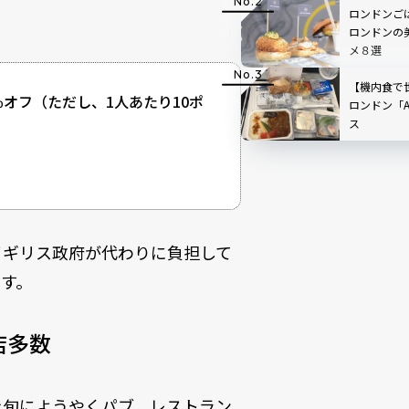
ロンドンご
ロンドンの
メ８選
【機内食で
％オフ（ただし、1人あたり10ポ
ロンドン「
ス
イギリス政府が代わりに負担して
す。
店多数
上旬にようやくパブ、レストラン