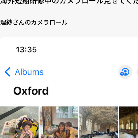
海外短期研修中のカメラロール見せてく
1-3-2
【pick up!】ディスカッションリーダー、モデレ
2
現地で感じた文化ギャップ
理紗さんのカメラロール
2-1
一番感じたギャップは「メンタル」！
2-2
「大学卒業＝就職」ではない？
2-3
ピザ屋のメニューに書かれた「足跡」の意味とは？
3
海外で役立つモノ・コトはこれ！
3-1-1
SNS・アプリ・ネットツールはこれがおすすめ
3-1-2
会話が盛り上がる話題
3-1-3
喜ばれた現地へのお土産
4
『自由』について感じたこと
5
今回、イギリスの“今”をルポしてくれた日本女子大
5-1
理紗さん
5-2
まひさん
5-3
愛莉さん