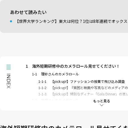
あわせて読みたい
【世界大学ランキング】東大は何位？1位は8年連続でオック
1
海外短期研修中のカメラロール見せてください！
1-1
理紗さんのカメラロール
INDEX
1-1-1
【pick up!】ファッションの授業で飛び込み調査
1-1-2
【pick up!】『貧困と映画や写真などのメディ
1-1-3
【pick up!】特別なディナー「Gala Dinner」の思
1-2
愛莉さんのカメラロール
もっと見る
1-2-1
【pick up!】無料で楽しめる、間近で観る「ゴッ
1-2-2
【pick up!】無料で楽しめるロンドンの「サイ
1-3
まひさんのカメラロール
1-3-1
【pick up!】馬が放し飼い！？