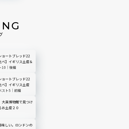
ING
グ
ショートブレッド22
比べ】イギリス土産＆
ト10｜後編
ショートブレッド22
比べ】イギリス土産
ベスト5｜前編
】大英博物館で見つけ
るお土産２０
美味しい。ロンドンの