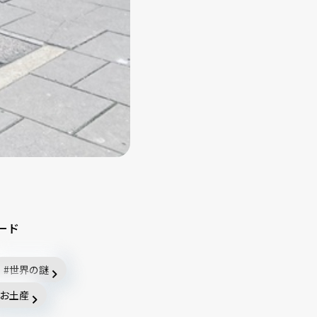
ード
世界の謎
お土産