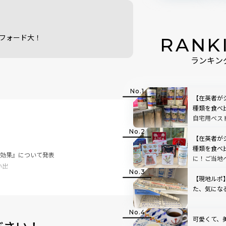
スフォード大！
RANK
ランキン
【在英者が
種類を食べ
自宅用ベス
【在英者が
種類を食べ
アの効果』について発表
に！ご当地
い出
【現地ルポ
た、気にな
ホの向日葵」
エンスミュージアム」
可愛くて、