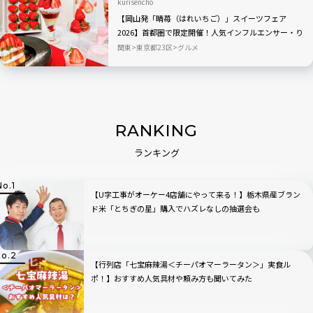
kurisencho
【岡山発「晴苺（はれいちご）」スイーツフェア
2026】首都圏で限定開催！人気インフルエンサー・り
ーちむさん監修のパフェも登場
関東
東京都23区
グルメ
RANKING
ランキング
【U字工事がオーケー4店舗にやって来る！】栃木県産ブラン
ド米「とちぎの星」購入でハズレなしの抽選会も
【行列店「七宝麻辣湯＜チーパオマーラータン＞」実食ル
ポ！】おすすめ人気具材や頼み方も聞いてみた