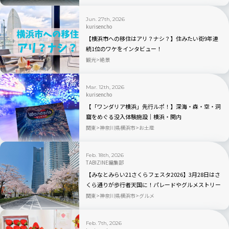
Jun. 27th, 2026
kurisencho
【横浜市への移住はアリ？ナシ？】住みたい街9年連
続1位のワケをインタビュー！
観光
絶景
Mar. 12th, 2026
kurisencho
【「ワンダリア横浜」先行ルポ！】深海・森・空・洞
窟をめぐる没入体験施設｜横浜・関内
関東
神奈川県横浜市
お土産
Feb. 18th, 2026
TABIZINE編集部
【みなとみらい21さくらフェスタ2026】3月28日はさ
くら通りが歩行者天国に！パレードやグルメストリー
トなどのイベントも
関東
神奈川県横浜市
グルメ
Feb. 7th, 2026