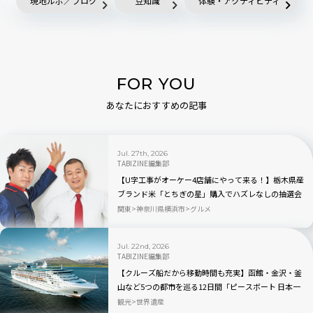
現地ルポ／ブログ
豆知識
体験・アクティビティ
FOR YOU
あなたにおすすめの記事
Jul. 27th, 2026
TABIZINE編集部
【U字工事がオーケー4店舗にやって来る！】栃木県産
ブランド米「とちぎの星」購入でハズレなしの抽選会
も
関東
神奈川県横浜市
グルメ
Jul. 22nd, 2026
TABIZINE編集部
【クルーズ船だから移動時間も充実】函館・金沢・釜
山など5つの都市を巡る12日間「ピースボート 日本一
周クルーズ 2027年夏」
観光
世界遺産