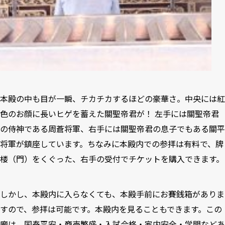
本殿の中も目が一瞬、チカチカするほどの豪華さ。中央には紅
色のお顔に長いヒゲを蓄えた關聖帝君が！ 左手には關聖帝君
の侍神である周蒼将軍、右手には關聖帝君の息子でもある關平
将軍が鎮座しています。ちなみに本殿内での参拝は有料で、牌
楼（門）をくぐった、右手の受付でチケットを購入できます。
しかし、本殿内に入らなくても、本殿手前にお賽銭箱がありま
すので、参拝は可能です。本殿内を見ることもできます。この
廟は、国泰平安・商売繁盛・入試合格・家内安全・学問などあ