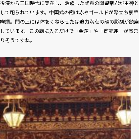
後漢から三国時代に実在し、活躍した武将の關聖帝君が主神と
して祀られています。中国式の廟は赤やゴールドが際立ち豪華
絢爛。門の上には体をくねらせたは迫力満点の龍の彫刻が鎮座
しています。この廟に入るだけで「金運」や「商売運」が高ま
りそうですね。