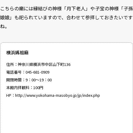
こちらの廟には縁結びの神様「月下老人」や子宝の神様「子孫
娘娘」も祀られていますので、合わせて参拝しておきたいです
ね。
横浜媽祖廟
住所：神奈川県横浜市中区山下町136
電話番号：045-681-0909
開閉時間：9：00～19：00
本殿内拝観料：100円
HP：
http://www.yokohama-masobyo.jp/jp/index.php