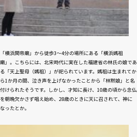
「横浜関帝廟」から徒歩3〜4分の場所にある「横浜媽祖
廟」。こちらには、北宋時代に実在した福建省の林氏の娘であ
る「天上聖母（媽祖）」が祀られています。媽祖は生まれてか
ら1か月の間、泣き声を上げなかったことから「林黙娘」と名
付けられたそうです。しかし、才知に長け、10歳の頃から念仏
を朝晩欠かさず唱え始め、28歳のときに天に召されて、神に
なったとか。