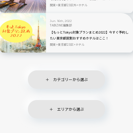
ン！
関東
東京都23区外
ホテル
Jun. 16th, 2022
TABIZINE編集部
【もっとTokyo対象プランまとめ2022】今すぐ予約し
たい東京都民割おすすめホテルはここ！
関東
東京都23区
ホテル
カテゴリーから選ぶ
エリアから選ぶ