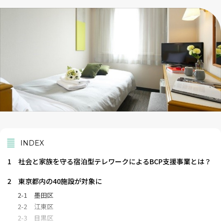
INDEX
1
社会と家族を守る宿泊型テレワークによるBCP支援事業とは？
2
東京都内の40施設が対象に
2-1
墨田区
2-2
江東区
2-3
目黒区