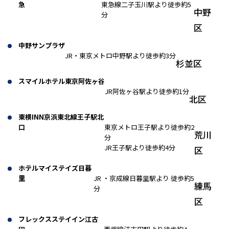
急
東急線二子玉川駅より徒歩約5
中野
分
区
中野サンプラザ
JR・東京メトロ中野駅より徒歩約3分
杉並区
スマイルホテル東京阿佐ヶ谷
JR阿佐ヶ谷駅より徒歩約1分
北区
東横INN京浜東北線王子駅北
口
東京メトロ王子駅より徒歩約2
荒川
分
JR王子駅より徒歩約4分
区
ホテルマイステイズ日暮
里
JR ・京成線日暮里駅より 徒歩約5
練馬
分
区
フレックスステイイン江古