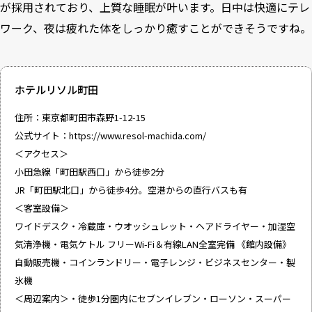
が採用されており、上質な睡眠が叶います。日中は快適にテレ
ワーク、夜は疲れた体をしっかり癒すことができそうですね。
ホテルリソル町田
住所：東京都町田市森野1-12-15
公式サイト：
https://www.resol-machida.com/
＜アクセス＞
小田急線「町田駅西口」から徒歩2分
JR「町田駅北口」から徒歩4分。空港からの直行バスも有
＜客室設備＞
ワイドデスク・冷蔵庫・ウオッシュレット・ヘアドライヤー・加湿空
気清浄機・電気ケトル フリーWi-Fi＆有線LAN全室完備 《館内設備》
自動販売機・コインランドリー・電子レンジ・ビジネスセンター・製
氷機
＜周辺案内＞・徒歩1分圏内にセブンイレブン・ローソン・スーパー