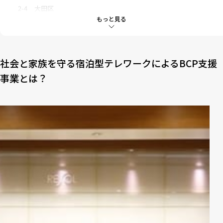
2-4
大田区
もっと見る
2-5
世田谷区
2-6
中野区
2-7
杉並区
2-8
北区
社会と家族を守る宿泊型テレワークによるBCP支援
2-9
荒川区
事業とは？
2-10
練馬区
2-11
足立区
2-12
葛飾区
2-13
江戸川区
2-14
多摩地域
3
都内在住または在勤者は要チェック！
4
どんなホテルで滞在できるの？