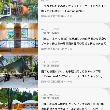
山口彩
「死なないための家」がフォトジェニックすぎる【三
鷹天命反転住宅303】Airbnb宿泊記
関東
東京都23区外
ホテル
Aug. 11th, 2025
TABIZINE編集部
【亀の井ホテル 青梅】多摩川沿いの自然豊かな温泉リ
ゾート！最上階の展望露天風呂や愛犬と宿泊できる客
室を新設
関東
東京都23区外
ホテル
Jul. 13th, 2023
TABIZINE編集部
雨でも快適＆サウナも手軽に楽しめるキャンプ場
「CalmbaseTOKYO＜カームベーストウキョウ＞」｜
東京都東大和市
関東
東京都23区外
ホテル
Jun. 27th, 2023
TABIZINE編集部
【東京都あきる野市】グランピング施設「KEIKOKU」
専用薪焚きサウナ＆プール新設リニューアルオープ