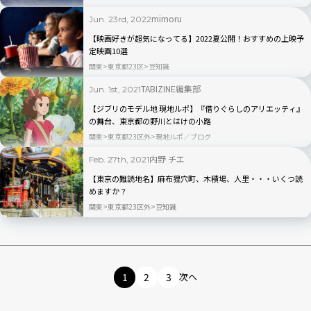
mimoru
Jun. 23rd, 2022
【映画好きが超気になってる】2022夏公開！おすすめの上映予
定映画10選
関東
東京都23区
豆知識
TABIZINE編集部
Jun. 1st, 2021
【ジブリのモデル地 現地ルポ】『借りぐらしのアリエッティ』
の舞台、東京都の野川とはけの小路
関東
東京都23区外
現地ルポ／ブログ
内野 チエ
Feb. 27th, 2021
【東京の難読地名】麻布狸穴町、木積場、人里・・・いくつ読
めますか？
関東
東京都23区外
豆知識
1
2
3
次へ