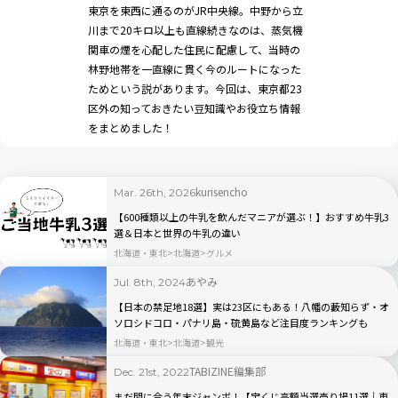
東京を東西に通るのがJR中央線。中野から立
川まで20キロ以上も直線続きなのは、蒸気機
関車の煙を心配した住民に配慮して、当時の
林野地帯を一直線に貫く今のルートになった
ためという説があります。今回は、東京都23
区外の知っておきたい豆知識やお役立ち情報
をまとめました！
kurisencho
Mar. 26th, 2026
【600種類以上の牛乳を飲んだマニアが選ぶ！】おすすめ牛乳3
選＆日本と世界の牛乳の違い
北海道・東北
北海道
グルメ
あやみ
Jul. 8th, 2024
【日本の禁足地18選】実は23区にもある！八幡の藪知らず・オ
ソロシドコロ・パナリ島・硫黄島など注目度ランキングも
北海道・東北
北海道
観光
TABIZINE編集部
Dec. 21st, 2022
まだ間に合う年末ジャンボ！【宝くじ高額当選売り場11選｜東