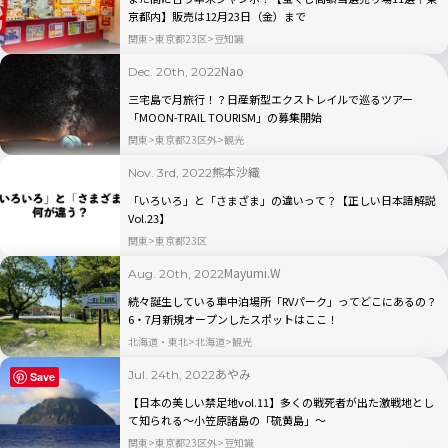
京都内】販売は12月23日（金）まで
関東
東京都23区
豆知識
Nao
Dec. 20th, 2022
三宅島で月旅行！？日産新型エクストレイルで巡るツアー
「MOON-TRAIL TOURISM」の募集開始
関東
東京都23区外
観光
熊本沙織
Nov. 3rd, 2022
「いろいろ」と「さまざま」の違いって？【正しい日本語解説
Vol.23】
関東
東京都23区
Mayumi.W
Aug. 20th, 2022
続々誕生している車中泊場所「RVパーク」ってどこにあるの？
6・7月新規オープンしたスポットはここ！
北海道・東北
北海道
観光
あやみ
Jul. 24th, 2022
Save
【日本の美しい禁足地vol.11】多くの戦死者が出た激戦地とし
て知られる～小笠原諸島の「硫黄島」〜
関東
東京都23区外
豆知識