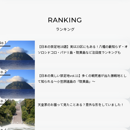
RANKING
ランキング
【日本の禁足地18選】実は23区にもある！八幡の藪知らず・オ
ソロシドコロ・パナリ島・硫黄島など注目度ランキングも
【日本の美しい禁足地vol.11】多くの戦死者が出た激戦地とし
て知られる～小笠原諸島の「硫黄島」〜
天皇家のお墓って見たことある？意外な形をしていました！