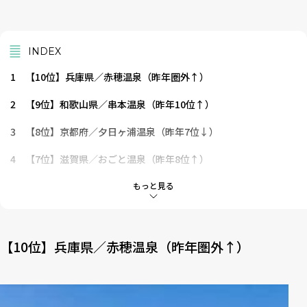
INDEX
1
【10位】兵庫県／赤穂温泉（昨年圏外↑）
2
【9位】和歌山県／串本温泉（昨年10位↑）
3
【8位】京都府／夕日ヶ浦温泉（昨年7位↓）
4
【7位】滋賀県／おごと温泉（昨年8位↑）
5
【6位】兵庫県／南淡路温泉（昨年5位↓）
もっと見る
6
【5位】和歌山県／勝浦温泉（昨年6位↑）
7
【4位】兵庫県／城崎温泉（昨年3位↓）
【10位】兵庫県／赤穂温泉（昨年圏外↑）
8
【3位】兵庫県／洲本温泉（昨年4位↑）
9
【2位】兵庫県／有馬温泉（昨年2位→）