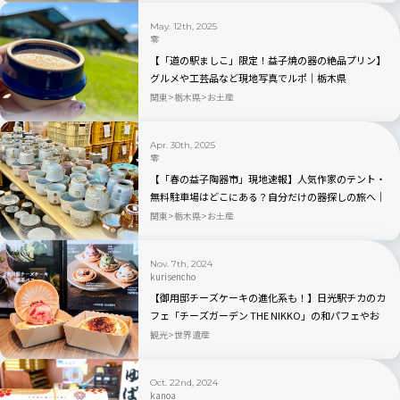
May. 12th, 2025
零
【「道の駅ましこ」限定！益子焼の器の絶品プリン】
グルメや工芸品など現地写真でルポ｜栃木県
関東
栃木県
お土産
Apr. 30th, 2025
零
【「春の益子陶器市」現地速報】人気作家のテント・
無料駐車場はどこにある？自分だけの器探しの旅へ｜
栃木県
関東
栃木県
お土産
Nov. 7th, 2024
kurisencho
【御用邸チーズケーキの進化系も！】日光駅チカのカ
フェ「チーズガーデン THE NIKKO」の和パフェやお
すすめメニュー紹介！
観光
世界遺産
Oct. 22nd, 2024
kanoa