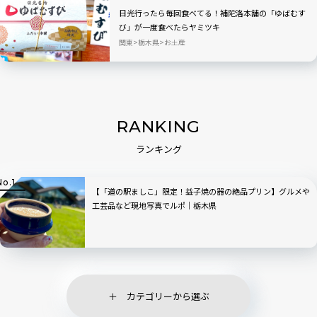
日光行ったら毎回食べてる！補陀洛本舗の「ゆばむす
び」が一度食べたらヤミツキ
関東
栃木県
お土産
RANKING
ランキング
【「道の駅ましこ」限定！益子焼の器の絶品プリン】グルメや
工芸品など現地写真でルポ｜栃木県
カテゴリーから選ぶ