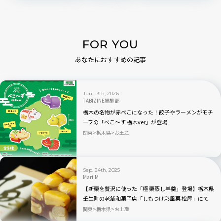
FOR YOU
あなたにおすすめの記事
Jun. 13th, 2026
TABIZINE編集部
栃木の名物が赤べこになった！餃子やラーメンがモチ
ーフの「べこ～ず 栃木ver」が登場
関東
栃木県
お土産
Sep. 24th, 2025
Mari.M
【新栗を贅沢に使った「極 栗蒸し羊羹」登場】栃木県
壬生町の老舗和菓子店「しもつけ彩風菓 松屋」にて
関東
栃木県
お土産