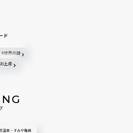
ード
世界の謎
お土産
ING
グ
の花温泉・すみや亀峰