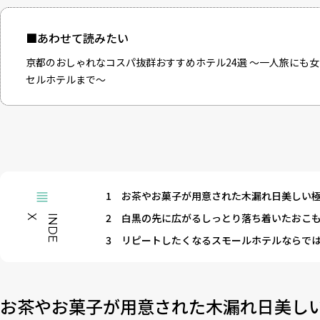
■あわせて読みたい
京都のおしゃれなコスパ抜群おすすめホテル24選 〜一人旅にも
セルホテルまで〜
1
お茶やお菓子が用意された木漏れ日美しい
2
白黒の先に広がるしっとり落ち着いたおこ
X
I
N
D
E
3
リピートしたくなるスモールホテルならで
お茶やお菓子が用意された木漏れ日美し