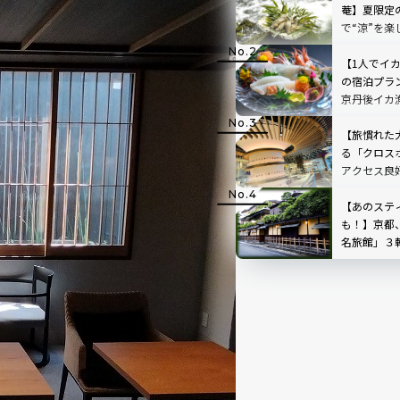
菴】夏限定
で“涼”を楽
まで開催中
【1人でイ
の宿泊プラ
京丹後イカ
日ヶ浦温泉 
【旅慣れた
る「クロス
アクセス良
でスマート
【あのステ
も！】京都
名旅館」３