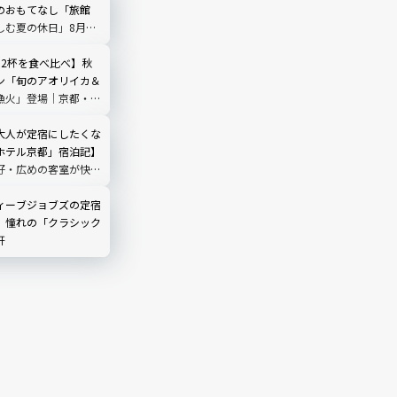
のおもてなし「旅館
しむ夏の休日」8月末
カ2杯を食べ比べ】秋
ン「旬のアオリイカ＆
漁火」登場｜京都・夕
海舟
大人が定宿にしたくな
ホテル京都」宿泊記】
好・広めの客室が快適
！
ィーブジョブズの定宿
、憧れの「クラシック
軒