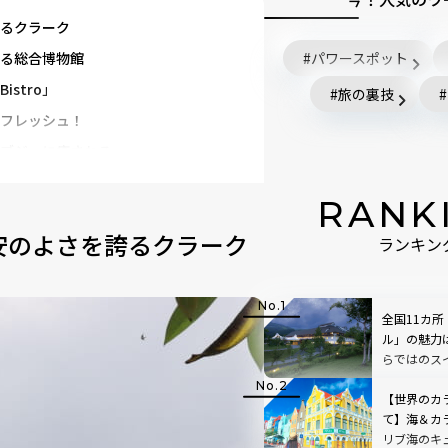
るクラーク
る総合博物館
パワースポット
istro」
旅の裏技
フレッシュ！
ブジェに癒される
フードを味わう！
RANK
自然を満喫！
安のよさを誇るクラーク
り！
ランキン
全国11カ
ル」の魅力
らではのス
評！
【世界のカ
て】海＆カ
リブ海のキ