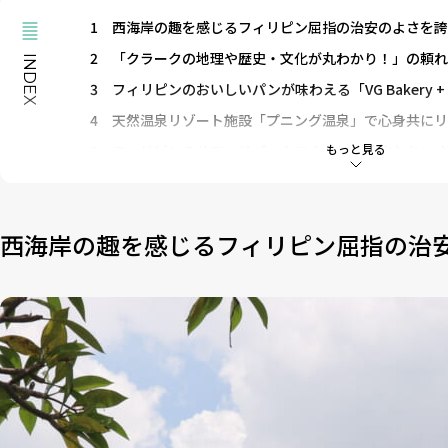
1
西海岸の趣を感じるフィリピン屈指の治安のよさを誇
2
「クラークの地理や歴史・文化が丸わかり！」の頼れ
INDEX
3
フィリピンのおいしいパンが味わえる「VG Bakery + B
4
天然温泉リゾート施設「プニング温泉」で心身共にリ
もっと見る
5
フィリピンのサファリパークでくつろぐ動物たちとオ
6
「食の都」パンパンガでフィリピンの新旧ローカル
7
市場に流通しないスーパーフードの贅沢な収穫体験で
西海岸の趣を感じるフィリピン屈指の治
8
電飾ピカピカの巨大ランタンでクリスマス気分を先取