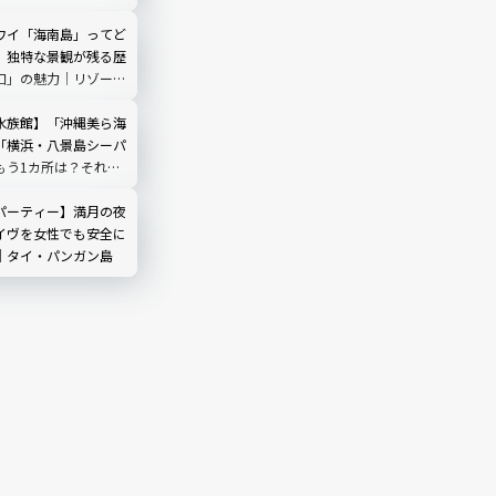
ワイ「海南島」ってど
】独特な景観が残る歴
口」の魅力│リゾート
ホテルも
水族館】「沖縄美ら海
「横浜・八景島シーパ
もう1カ所は？それぞ
ポット
パーティー】満月の夜
イヴを女性でも安全に
｜タイ・パンガン島