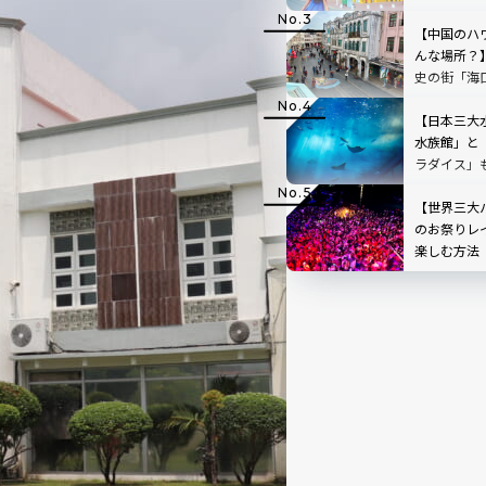
【中国のハ
んな場所？
史の街「海
感あふれる
【日本三大
水族館」と
ラダイス」
れの人気ス
【世界三大
のお祭りレ
楽しむ方法