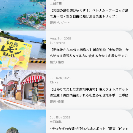
土田洋祐
【天国の島を遊び尽くす！】ベトナム・フーコック島
で海・陸・空を自由に駆け巡る楽園トリップ！
観光
リゾート
Aug. 9th, 2025
kurisencho
【熱海港から30分で初島へ】新高速船「金波銀波」か
ら始まる島巡り&イルカに会えるかな？名産レモンの
お土産もいっぱい
観光
絶景
Jul. 16th, 2025
Chika
【日帰りで楽しむ志摩地中海村】映えフォトスポット
の宝庫！異国情緒あふれる街並みを現地ルポ｜三重県
志摩市
観光
絶景
Jul. 15th, 2025
土田洋祐
“手つかずの台湾”が残る穴場スポット「屏東（ピンド