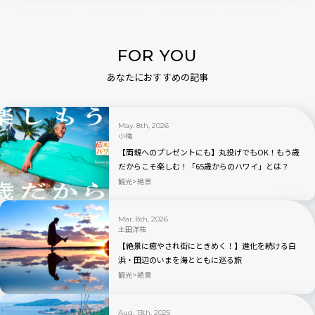
FOR YOU
あなたにおすすめの記事
May. 8th, 2026
小梅
【両親へのプレゼントにも】丸投げでもOK！もう歳
だからこそ楽しむ！「65歳からのハワイ」とは？
観光
絶景
Mar. 8th, 2026
土田洋祐
【絶景に癒やされ街にときめく！】進化を続ける白
浜・田辺のいまを海とともに巡る旅
観光
絶景
Aug. 13th, 2025