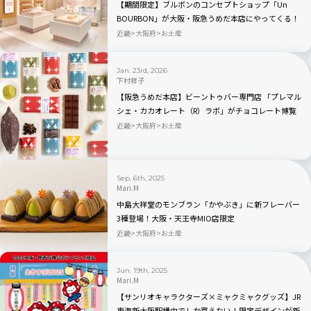
【期間限定】ブルボンのコンセプトショップ「Un
BOURBON」が大阪・阪急うめだ本店にやってくる！
近畿
大阪府
お土産
Jan. 23rd, 2026
下村祥子
【阪急うめだ本店】ビーントゥバー専門店 「プレマル
シェ・カカオレート（R）ラボ」がチョコレート博覧
会2026に初出店！新作も先行販売
近畿
大阪府
お土産
Sep. 6th, 2025
Mari.M
中島大祥堂のモンブラン「かやぶき」に新フレーバー
3種登場！大阪・天王寺MIO店限定
近畿
大阪府
お土産
Jun. 19th, 2025
Mari.M
【サンリオキャラクターズ×ミャクミャクグッズ】JR
東海新大阪駅構内でしか買えない！限定デザインが新