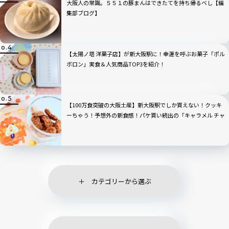
大阪人の常識。５５１の豚まんはできたてを持ち帰るべし【編
集部ブログ】
【太陽ノ塔 洋菓子店】が新大阪駅に！幸運を呼ぶお菓子「ポル
ボロン」実食＆人気商品TOP3を紹介！
【100万食突破の大阪土産】新大阪駅でしか買えない！クッキ
ーちゃう！予想外の新食感！パケ買い続出の「キャラメル チャ
ウチャウ」
カテゴリーから選ぶ