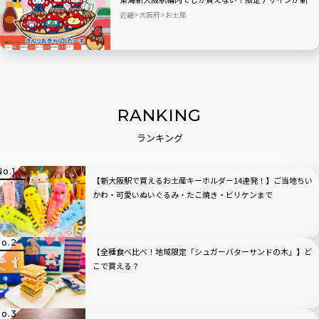
登場
近畿
大阪府
お土産
RANKING
ランキング
【新大阪駅で買えるお土産キーホルダー14連発！】ご当地ちい
かわ・可愛いぬいぐるみ・たこ焼き・ビリケンまで
【全種食べ比べ！地域限定「シュガーバターサンドの木」】ど
こで買える？