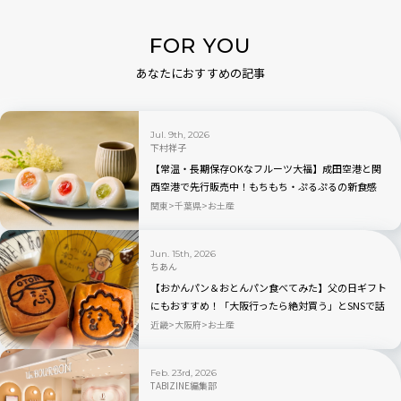
FOR YOU
あなたにおすすめの記事
Jul. 9th, 2026
下村祥子
【常温・長期保存OKなフルーツ大福】成田空港と関
西空港で先行販売中！もちもち・ぷるぷるの新食感
「もちふる」
関東
千葉県
お土産
Jun. 15th, 2026
ちあん
【おかんパン＆おとんパン食べてみた】父の日ギフト
にもおすすめ！「大阪行ったら絶対買う」とSNSで話
題
近畿
大阪府
お土産
Feb. 23rd, 2026
TABIZINE編集部