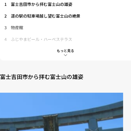
1
富士吉田市から拝む富士山の雄姿
2
道の駅の駐車場越し望む富士山の絶景
3
物産館
4
ふじやまビール・ハーベステラス
5
キッズランド
もっと見る
6
富士山レーダードーム館
7
フォトスポット＆お土産も人気の「道の駅富士吉田」
富士吉田市から拝む富士山の雄姿