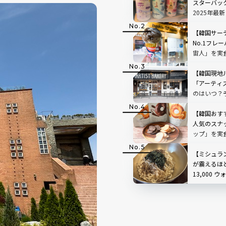
スターバッ
2025年最
定グッズ完
【韓国サー
No.1フレ
宙人」を実
【韓国現地
「アーティ
のはいつ？
紹介！
【韓国おす
人気のスナ
ップ」を実
【ミシュラ
が震えるほ
13,000
「ミョンソ