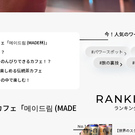
今！人気のワ
메이드림 (MADE林)」
！？
パワースポット
らのんびりできるカフェ！？
旅の裏技
を楽しめる伝統茶カフェ
トの中で楽しむ！
RANK
ェ「메이드림 (MADE
ランキン
【世界のス