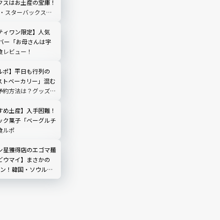
クスはお土産の宝庫！
新・スターバックス限
全ガイド
ティワン限定】人気
ーバー「お母さんは宇
食レビュー！
ルポ】平日も行列の
ストベーカリー」混む
予約方法は？グッズも
すめ土産】入手困難！
ック菓子「ベーグルチ
食ルポ
ン星獲得店のエゴマ麺
どウマイ】まさかの
 ウォン！韓国・ソウル
ウル」完全ガイド