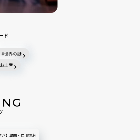
ード
世界の謎
お土産
ING
グ
タバ】韓国・仁川空港