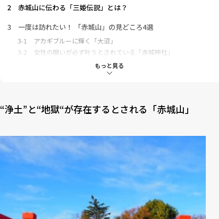
2
赤城山に伝わる「三姫伝説」とは？
3
一度は訪れたい！ 「赤城山」の見どころ4選
3-1
アカギブルーに輝く「大沼」
3-2
女性の願いが必ず叶うとされている「赤城神社」
もっと見る
4
湿生植物と高山植物の宝庫「覚満淵（かくまんぶち）」
5
雲海が広がる絶景スポット「鳥居峠」
“浄土”と“地獄“が存在するとされる「赤城山」