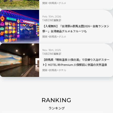
の“食”を体験する旅
関東
群馬県
グルメ
Feb. 10th, 2026
TABIZINE編集部
【入場無料】「台湾祭in群馬太田2026－台南ランタン
祭－」台湾絶品グルメ＆フルーツも
関東
群馬県
グルメ
Nov. 18th, 2025
TABIZINE編集部
【群馬県「明和温泉 川俣の湯」で日帰り入浴がスター
ト】HOTEL R9 Premium 川俣駅前に併設の天然温泉
関東
群馬県
ホテル
RANKING
ランキング