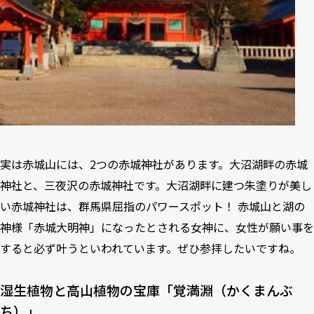
実は赤城山には、2つの赤城神社があります。大沼湖畔の
赤城
神社
と、三夜沢の
赤城神社
です。大沼湖畔に建つ朱塗りが美し
い赤城神社は、群馬県屈指のパワースポット！ 赤城山と湖の
神様「赤城大明神」になったとされる女神に、女性が願い事を
すると必ず叶うといわれています。ぜひ参拝したいですね。
湿生植物と高山植物の宝庫「覚満淵（かくまんぶ
ち）」