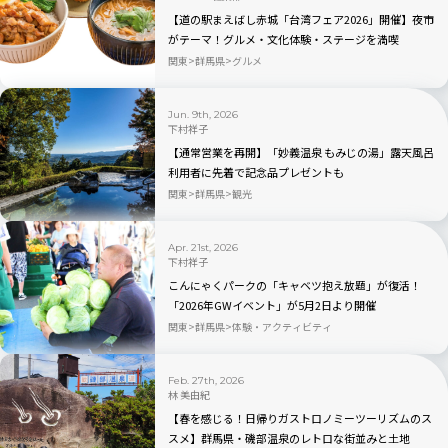
【道の駅まえばし赤城「台湾フェア2026」開催】夜市
がテーマ！グルメ・文化体験・ステージを満喫
関東
群馬県
グルメ
Jun. 9th, 2026
下村祥子
【通常営業を再開】「妙義温泉 もみじの湯」露天風呂
利用者に先着で記念品プレゼントも
関東
群馬県
観光
Apr. 21st, 2026
下村祥子
こんにゃくパークの「キャベツ抱え放題」が復活！
「2026年GWイベント」が5月2日より開催
関東
群馬県
体験・アクティビティ
Feb. 27th, 2026
林 美由紀
【春を感じる！日帰りガストロノミーツーリズムのス
スメ】群馬県・磯部温泉のレトロな街並みと土地