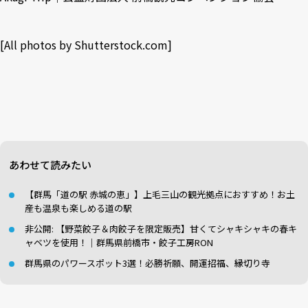
[All photos by
Shutterstock.com
]
あわせて読みたい
【群馬「道の駅 赤城の恵」】上毛三山の観光拠点におすすめ！お土
産も温泉も楽しめる道の駅
非公開: 【野菜餃子＆肉餃子を限定販売】甘くてシャキシャキの春キ
ャベツを使用！｜群馬県前橋市・餃子工房RON
群馬県のパワースポット3選！必勝祈願、開運招福、縁切り寺