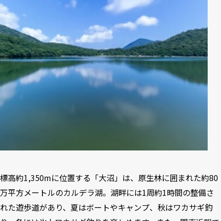
標高約1,350mに位置する「大沼」は、原生林に囲まれた約80
万平方メートルのカルデラ湖。湖畔には1周約1時間の整備さ
れた遊歩道があり、夏はボートやキャンプ、秋はワカサギ釣