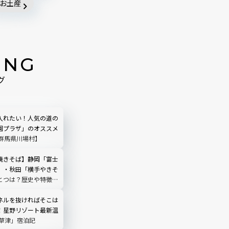
お土産
ING
グ
入れたい！人気の道の
園プラザ」のオススメ
【群馬県川場村】
焼きそば】静岡「富士
」・秋田「横手やきそ
とつは？歴史や特徴を
ネルを抜ければそこは
！星野リゾート最新温
 草津」宿泊記