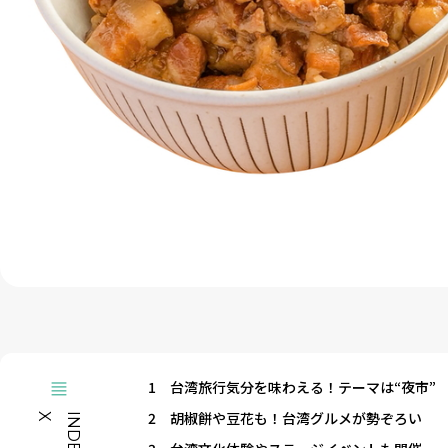
1
台湾旅行気分を味わえる！テーマは“夜市”
2
胡椒餅や豆花も！台湾グルメが勢ぞろい
X
I
N
D
E