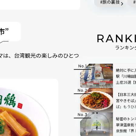
旅の裏技
市”
RANK
ランキン
ーマは、台湾観光の楽しみのひとつ
絶対に手に
駅「川場田
土産26選
【日本三大
宮やきそば
ば」もうひ
紹介！
秘密のトン
草津温泉街
泉旅館「界