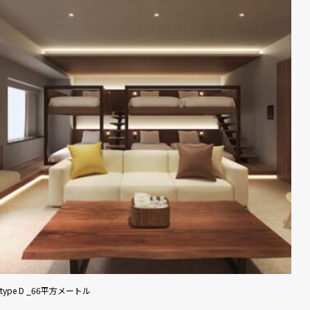
type D _66平方メートル