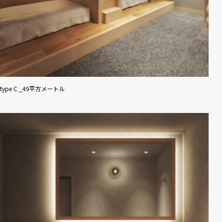
type C _49平方メートル