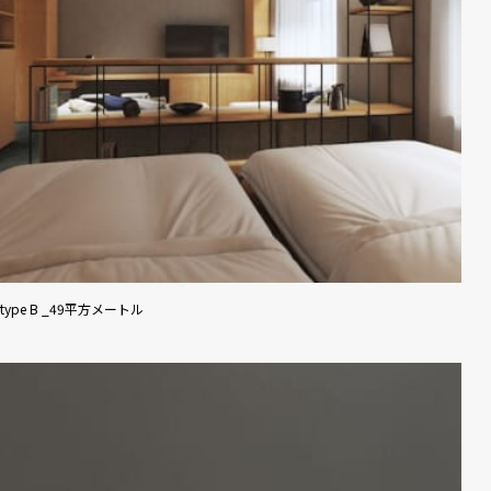
type B _49平方メートル