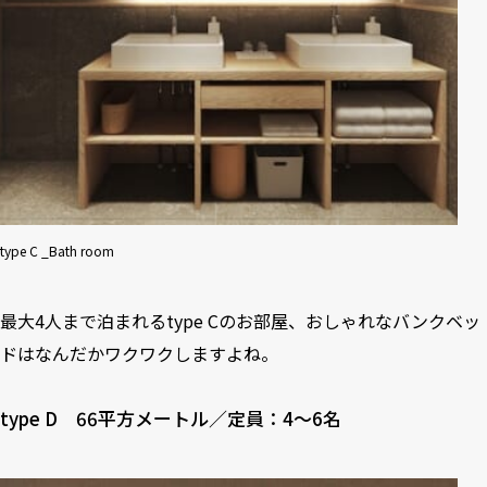
type C _Bath room
最大4人まで泊まれるtype Cのお部屋、おしゃれなバンクベッ
ドはなんだかワクワクしますよね。
type D 66平方メートル／定員：4～6名