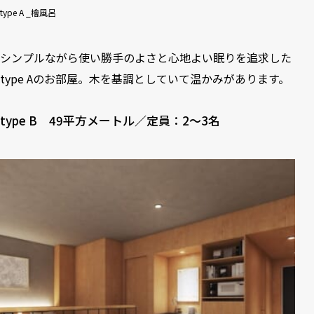
type A _檜風呂
シンプルながら使い勝手のよさと心地よい眠りを追求した
type Aのお部屋。木を基調としていて温かみがあります。
type B 49平方メートル／定員：2～3名