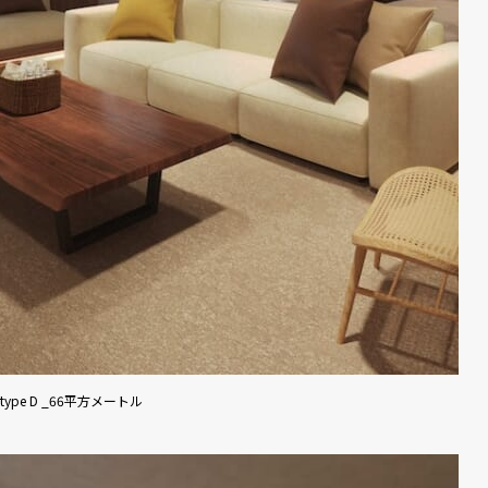
type D _66平方メートル