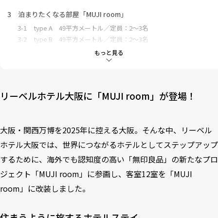
3
泊まりたくなる部屋「MUJI room」
3-1
type A 49平方メートル／定員：2～3名
3-2
type B 49平方メートル／定員：2～3名
3-3
type C 49平方メートル／定員：3～4名
もっと見る
3-4
type D 66平方メートル／定員：4～6名
4
宿泊予約受付中！
リーベルホテル大阪に「MUJI room」が登場！
大阪・関西万博を2025年に控える大阪。そんな中、リーベル
ホテル大阪では、世界につながるホテルとしてステップアップ
するために、海外でも認知度の高い「無印良品」の新たなプロ
ジェクト「MUJI room」に参画し、客室12室を「MUJI
room」に改装しました。
住まうように旅するホテルステイ