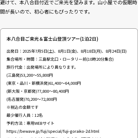
避けて、本八合目付近でご来光を望みます。山小屋での仮眠時
間が長いので、初心者にもぴったりです。
本八合目ご来光＆富士山登頂ツアー(1泊2日)
出発日：2025年7月5日(土)、8月1日(金)、8月18日(月)、8月24日(日)
集合場所・時間：三島駅北口・ロータリー前(10時20分集合)
旅行代金：出発場所により異なります。
(三島発)53,200～55,800円
(東京・品川・新横浜発)61,400～64,000円
(新大阪・京都発)77,800～80,400円
(名古屋発)70,200～72,800円
※税込の金額です
最少催行人員：12名
予約方法：専用WEBサイト
https://bewave.jp/fuji/special/fuji-goraiko-2d.html