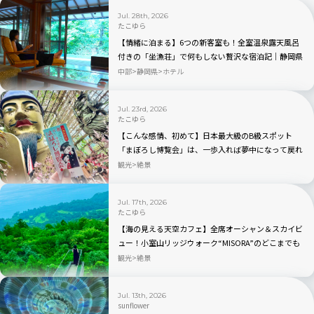
Jul. 28th, 2026
たこゆら
【情緒に泊まる】6つの新客室も！全室温泉露天風呂
付きの「坐漁荘」で何もしない贅沢な宿泊記｜静岡県
伊東
中部
静岡県
ホテル
Jul. 23rd, 2026
たこゆら
【こんな感情、初めて】日本最大級のB級スポット
「まぼろし博覧会」は、一歩入れば夢中になって戻れ
ない唯一無二のスポットだった｜静岡・伊東
観光
絶景
Jul. 17th, 2026
たこゆら
【海の見える天空カフェ】全席オーシャン＆スカイビ
ュー！小室山リッジウォーク“MISORA”のどこまでも
続く絶景｜静岡県伊東
観光
絶景
Jul. 13th, 2026
sunflower