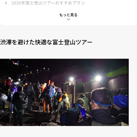
4
2025年富士登山ツアーおすすめプラン
4-1
本八合目ご来光＆富士山登頂ツアー(1泊2日)
もっと見る
4-2
ゆったり行程の富士登山ツアー(2泊3日)
5
出発60日前までの予約でお得に！
渋滞を避けた快適な富士登山ツアー