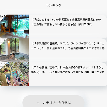
ランキング
【情緒に泊まる】6つの新客室も！全室温泉露天風呂付きの
「坐漁荘」で何もしない贅沢な宿泊記｜静岡県伊東
【「赤沢日帰り温泉館」やスパ、ラウンジが無料に！】リニュ
ーアルした「赤沢温泉ホテル」の宿泊者特典がスゴすぎる｜静
岡県伊東市
【こんな感情、初めて】日本最大級のB級スポット「まぼろし
博覧会」は、一歩入れば夢中になって戻れない唯一無二のスポ
ットだった｜静岡・伊東
カテゴリーから選ぶ