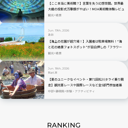
【ここ本当に美術館？】言葉を失う幻想空間。世界最
大級の投影式万華鏡がやばい！MOA美術館体験レビュ
ー｜静岡県熱海市
観光
絶景
Jun. 19th, 2026
あお
【海上の花園が超穴場！】入園者は駐車場無料！“海
と花の絶景フォトスポット”が目白押しの「フラワー
ガーデン」を現地ルポ｜静岡県
観光
絶景
Jun. 18th, 2026
Mari.M
【夏のユニークなイベント・第71回松川タライ乗り競
走】観光客レースや国際レースなど全5部門参加者募
集中｜静岡県伊東市
中部
静岡県
体験・アクティビティ
RANKING