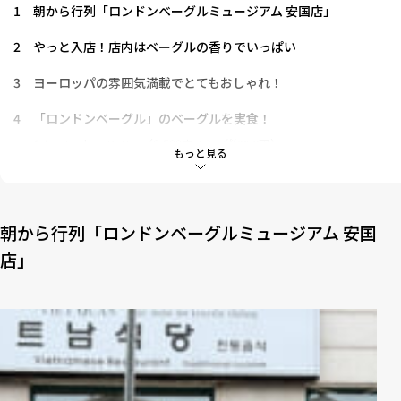
1
朝から行列「ロンドンベーグルミュージアム 安国店」
2
やっと入店！店内はベーグルの香りでいっぱい
3
ヨーロッパの雰囲気満載でとてもおしゃれ！
4
「ロンドンベーグル」のベーグルを実食！
4-1
Jambon Butter（8,500ウォン／約850円）
もっと見る
4-2
Solt Butter Bagle／Pretzel Bagle（各4,700ウォン／約470
円）Fig & Walnuts（4,300ウォン／約430円）
4-3
Mashroom Soup（12,800ウォン／約1,280円）
4-4
Tomato Rose Soup（10,500ウォン／約1,050円）
朝から行列「ロンドンベーグルミュージアム 安国
店」
5
「ロンドンベーグルミュージアム」に行くなら事前準備を！