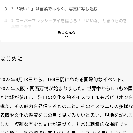
3
2.「凄い！」は言葉ではなく、写真に写し込む
4
3. スーパーフレッシュアイを信じろ！「いいな」と思うものを
素直に撮る
もっと見る
5
4. 見せすぎも、見えなさすぎもNG。「寄る」か「引く」か？
6
5. カメラはいつでも撮れるように。ただし安全第一で
はじめに
2025年4月13日から、184日間にわたる国際的なイベント、
2025年大阪・関西万博が始まりました。世界中から157もの国
と地域が参加し、独自の文化を誇るイスラエルもパビリオンを
構え、その魅力を発信するとのこと。そのイスラエルの多様な
表情や文化の源流をこの目で見てみたいと思い、現地を訪れま
した。複雑な歴史と文化が息づく、非常に刺激的な場所です。
この時も、私の相棒は基本的にミラーレス カメラにレンズ1