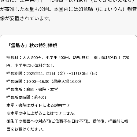
が寄進した本堂も公開。本堂内には如意輪（にょいりん）観音
像が安置されています。
「霊鑑寺」秋の特別拝観
拝観料：大人 800円、小学生 400円、幼児 無料 ※団体15名以上 720
円、小学生は団体料金なし
拝観期間：2025年11月21日（金）～11月30日（日）
拝観時間：10:00～16:30（最終入場 16:00）
拝観箇所：庭園・書院・本堂
拝観所要時間：約40分
本堂・書院はガイドによる説明付き
※本堂の中に上がることはできません。
御朱印の帳面への対応可(ご住職不在日は不可)。受付後、拝観前に帳
面をお預けください。