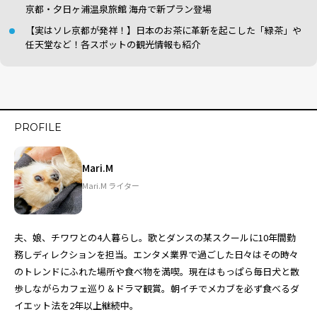
京都・夕日ヶ浦温泉旅館 海舟で新プラン登場
【実はソレ京都が発祥！】日本のお茶に革新を起こした「緑茶」や
任天堂など！各スポットの観光情報も紹介
PROFILE
Mari.M
Mari.M ライター
夫、娘、チワワとの4人暮らし。歌とダンスの某スクールに10年間勤
務しディレクションを担当。エンタメ業界で過ごした日々はその時々
のトレンドにふれた場所や食べ物を満喫。現在はもっぱら毎日犬と散
歩しながらカフェ巡り＆ドラマ観賞。朝イチでメカブを必ず食べるダ
イエット法を2年以上継続中。