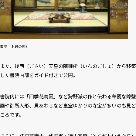
書院（上段の間）
また、後西（ごさい）天皇の院御所（いんのごしょ）から移築
した書院内部をガイド付きで公開。
書院内には「四季花鳥図」など狩野派の作と伝わる華麗な障壁
画や御所人形、貝あわせなど皇室ゆかりの寺宝が多いのも見ど
ころです。
さらに、江戸幕府十一代将軍・徳川家斉（とくがわいえなり）