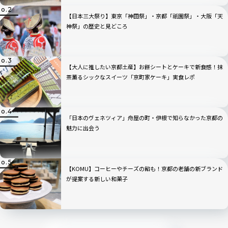
【日本三大祭り】東京「神田祭」・京都「祇園祭」・大阪「天
神祭」の歴史と見どころ
【大人に推したい京都土産】お餅シートとケーキで新食感！抹
茶薫るシックなスイーツ「京町家ケーキ」実食レポ
「日本のヴェネツィア」舟屋の町・伊根で知らなかった京都の
魅力に出会う
【KOMU】コーヒーやチーズの餡も！京都の老舗の新ブランド
が提案する新しい和菓子