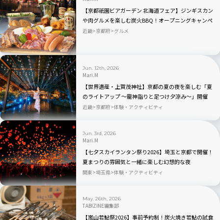
【京都祇園ビアガーデン 北海道フェア】ジンギスカン
や肉グルメを楽しむ炭火BBQ！オープニングキャンペ
ーンもあり
近畿
京都府
グルメ
Jun. 12th, 2026
Mari.M
【世界遺産・上賀茂神社】京都の夏の夜を楽しむ「夏
のライトアップ ～龍神詣りと足つけ夕涼み～」開催
近畿
京都府
体験・アクティビティ
Jun. 3rd, 2026
Mari.M
【七夕スカイランタン祭り2026】埼玉と京都で開催！
夏まつりの雰囲気と一緒に楽しむ幻想的な夜
関東
埼玉県
体験・アクティビティ
May. 26th, 2026
TABIZINE編集部
【嵐山若鮎祭2026】事前予約制！炭火焼き若鮎の試食