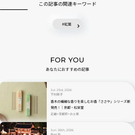
この記事の関連キーワード
紅葉
FOR YOU
あなたにおすすめの記事
Jul. 23rd, 2026
下村祥子
香木の繊細な香りを楽しむお香「ささや」シリーズ新
発売！｜京都・松栄堂
近畿
京都府
お土産
Jun. 26th, 2026
Mari.M