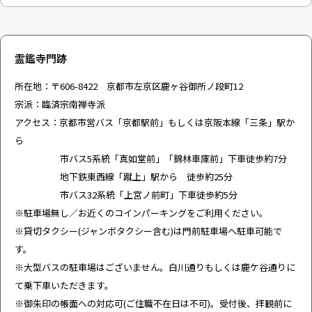
霊鑑寺門跡
所在地：〒606-8422 京都市左京区鹿ヶ谷御所ノ段町12
宗派：臨済宗南禅寺派
アクセス：京都市営バス「京都駅前」もしくは京阪本線「三条」駅か
ら
市バス5系統「真如堂前」「錦林車庫前」下車徒歩約7分
地下鉄東西線「蹴上」駅から 徒歩約25分
市バス32系統「上宮ノ前町」下車徒歩約5分
※駐車場無し／お近くのコインパーキングをご利用ください。
※貸切タクシー(ジャンボタクシー含む)は門前駐車場へ駐車可能で
す。
※大型バスの駐車場はございません。白川通りもしくは鹿ケ谷通りに
て乗下車いただきます。
※御朱印の帳面への対応可(ご住職不在日は不可)。受付後、拝観前に