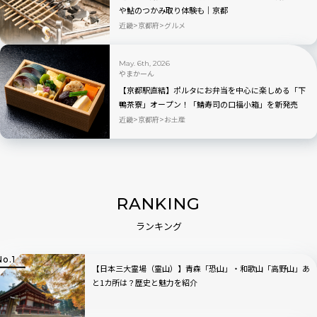
や鮎のつかみ取り体験も｜京都
近畿
京都府
グルメ
May. 6th, 2026
やまかーん
【京都駅直結】ポルタにお弁当を中心に楽しめる「下
鴨茶寮」オープン！「鯖寿司の口福小箱」を新発売
近畿
京都府
お土産
RANKING
ランキング
【日本三大霊場（霊山）】青森「恐山」・和歌山「高野山」あ
と1カ所は？歴史と魅力を紹介