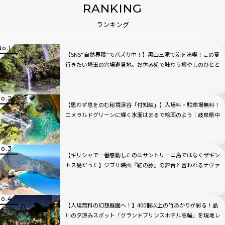
RANKING
ランキング
【SNS“自然界隈”でバズり中！】黒山三滝で涼を満喫！この夏
行きたい埼玉の穴場避暑地。お休み処で味わう癒やしのひとと
き｜埼玉県越生町
【思わず息をのむ秘境渓谷「付知峡」】入場料・駐車場無料！
エメラルドグリーンに輝く水面はまるで絵画のよう｜岐阜県中
津川市
【ギリシャで一番感動したのはサントリーニ島ではなくザギン
トス島だった】ジブリ映画『紅の豚』の舞台と言われるナヴァ
イオビーチ観光のベストの時間帯は？行き方から持ち物まで完
全ガイド
【入場無料の幻想庭園へ！】400個以上の竹あかりが彩る！品
川の夕涼みスポット「グランドプリンスホテル高輪」を現地レ