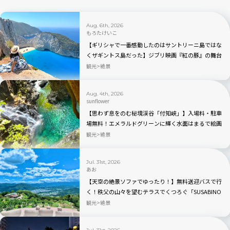
Aug. 6th, 2026
もろたけいこ
【ギリシャで一番感動したのはサントリーニ島ではな
くザギントス島だった】ジブリ映画『紅の豚』の舞台
と言われるナヴァイオビーチ観光のベストの時間帯
観光
絶景
は？行き方から持ち物まで完全ガイド
Aug. 4th, 2026
sunflower
【思わず息をのむ秘境渓谷「付知峡」】入場料・駐車
場無料！エメラルドグリーンに輝く水面はまるで絵画
のよう｜岐阜県中津川市
観光
絶景
Jul. 31st, 2026
あお
【天空の絶景ソファでゆったり！】無料送迎バスで行
く！秩父の山々を望むテラスでくつろぐ「SUSABINO
TERRACE」を現地レビュー｜埼玉県
観光
絶景