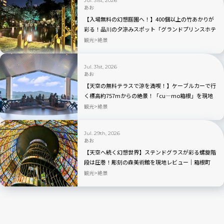
Jul. 31st, 2026
あお
【入場無料の幻想庭園へ！】400個以上の竹あかりが
彩る！品川の夕涼みスポット「グランドプリンスホテ
ル高輪」を現地レビュー
観光
絶景
Jul. 31st, 2026
あお
【天空の無料テラスで涼を満喫！】ケーブルカーで行
く標高約757mからの絶景！「cu―mo箱根」を現地
レビュー
観光
絶景
Jul. 29th, 2026
あお
【天空へ続く幻想世界】ステンドグラスが彩る螺旋階
段は圧巻！彫刻の森美術館を現地レビュー｜箱根町
観光
絶景