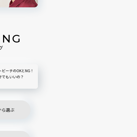
ING
グ
トビーチのOKとNG！
けでもいいの？
から選ぶ