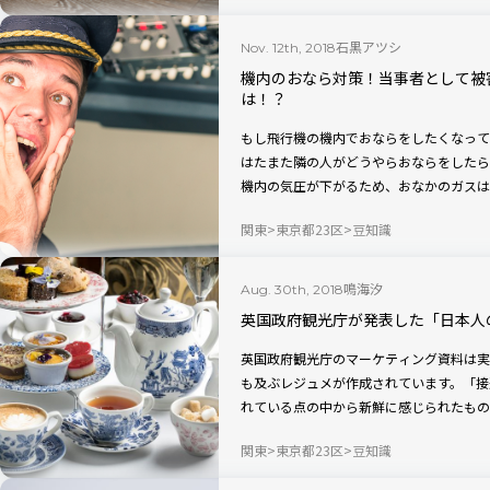
石黒アツシ
Nov. 12th, 2018
機内のおなら対策！当事者として被
は！？
もし飛行機の機内でおならをしたくなって
はたまた隣の人がどうやらおならをしたら
機内の気圧が下がるため、おなかのガスは
現象なんです。
関東
東京都23区
豆知識
鳴海汐
Aug. 30th, 2018
英国政府観光庁が発表した「日本人
英国政府観光庁のマーケティング資料は実
も及ぶレジュメが作成されています。「接
れている点の中から新鮮に感じられたもの
関東
東京都23区
豆知識