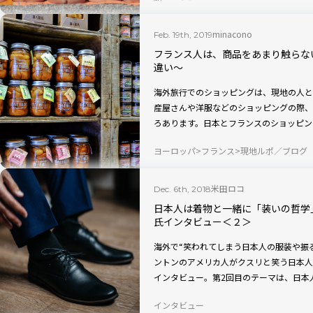
minacono
Feb. 19th, 2019
フランス人は、商品をあまり触らな
違い〜
海外旅行でのショッピングは、現地の人と
産屋さんや洋服などのショッピングの際、
ろあります。日本とフランスのショッピン
ヨーロッパ
フランス
現地ルポ／ブログ
米田ロコ
Dec. 6th, 2018
日本人は着物と一緒に「装いの哲学
氏インタビュー＜２＞
海外で“笑われてしまう日本人の服装や振
ントンのアメリカ人がクスリと笑う日本人
インタビュー。第2回目のテーマは、日本
てしまった？です。
インタビュー