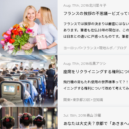
北川菜々子
Aug. 17th, 2018
フランスの挨拶の不思議ービズって
フランスでは挨拶の決まりは厳密にはない
あります。筆者も在仏10年の現在は、こ
は日本との違いに戸惑ったものです。筆者
話します。
ヨーロッパ
フランス
現地ルポ／ブログ
石黒アツシ
Aug. 17th, 2018
座席をリクライニングする権利につ
飛行機の背もたれ使用の世界標準って？！
イニングする権利について改めて考えてみ
関東
東京都23区
豆知識
青山 沙羅
Jul. 15th, 2018
あなたは大丈夫？京都で「あきまへ