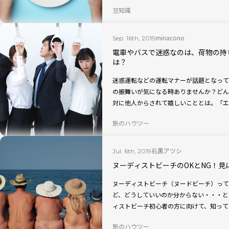
行う椎屋美根子さんから教わった、さまざ
豆知識
す。
minacono
Sep. 16th, 2019
電車やバスで迷惑なのは、荷物の持
は？
迷惑運転などの運転マナーが話題となって
の振舞いが気になる時ありませんか？どん
対に他人からされて嬉しいこととは。「エ
す。
旅のハウツー
石黒アツシ
Jul. 6th, 2019
ヌーディストビーチのOKとNG！見
ヌーディストビーチ（ヌードビーチ）って
ど、どうしていいのか分からない・・・と
ィストビーチ初心者の方に向けて、知って
デビューする方、必読です！
旅のハウツー