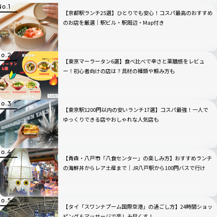
【京都駅ランチ25選】ひとりでも安心！コスパ最高のおすすめ
のお店を厳選｜駅ビル・駅周辺・Map付き
【東京マーラータン6選】食べ比べで辛さと薬膳感をレビュ
ー！初心者向けの店は？具材の種類や頼み方も
【東京駅1200円以内の安いランチ17選】コスパ最強！一人で
ゆっくりできる店やおしゃれな人気店も
【青森・八戸市「八食センター」の楽しみ方】おすすめランチ
の海鮮丼からレア土産まで｜JR八戸駅から100円バスで行け
る！
【タイ「スワンナプーム国際空港」の過ごし方】24時間ショッ
ピング＆マッサージで楽しみ尽くす！