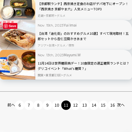
【京都駅ランチ】西京焼き定食のお店がデパ地下にオープン！
「西京焼き 京都やま六」人気メニューTOP3
近畿
京都府
グルメ
Yui Imai
Nov. 15th, 2023
Save
【台湾「迪化街」のおすすめグルメ10選】すべて現地取材！五
郎セットから杏仁豆腐かき氷まで
アジア
台湾
グルメ／夜市
Mayumi.W
Nov. 13th, 2023
11月14日は世界糖尿病デー！10食限定の適正糖質ランチとは？
グリコイベント「What’s 糖質？」
関東
東京都23区
グルメ
前へ
6
7
8
9
10
11
12
13
14
15
16
次へ