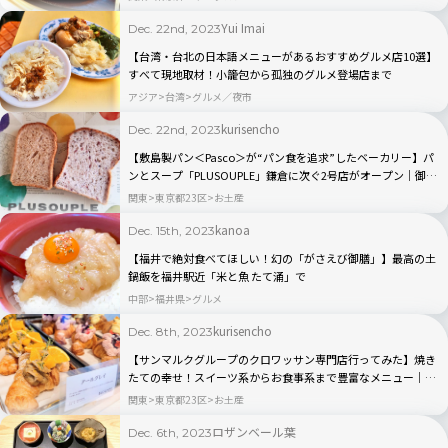
Yui Imai
Dec. 22nd, 2023
【台湾・台北の日本語メニューがあるおすすめグルメ店10選】
すべて現地取材！小籠包から孤独のグルメ登場店まで
アジア
台湾
グルメ／夜市
kurisencho
Dec. 22nd, 2023
【敷島製パン＜Pasco＞が“パン食を追求”したベーカリー】パ
ンとスープ「PLUSOUPLE」鎌倉に次ぐ2号店がオープン｜御茶
ノ水
関東
東京都23区
お土産
kanoa
Dec. 15th, 2023
【福井で絶対食べてほしい！幻の「がさえび御膳」】最高の土
鍋飯を福井駅近「米と魚 たて涌」で
中部
福井県
グルメ
kurisencho
Dec. 8th, 2023
【サンマルクグループのクロワッサン専門店行ってみた】焼き
たての幸せ！スイーツ系からお食事系まで豊富なメニュー｜自
由が丘
関東
東京都23区
お土産
ロザンベール葉
Dec. 6th, 2023