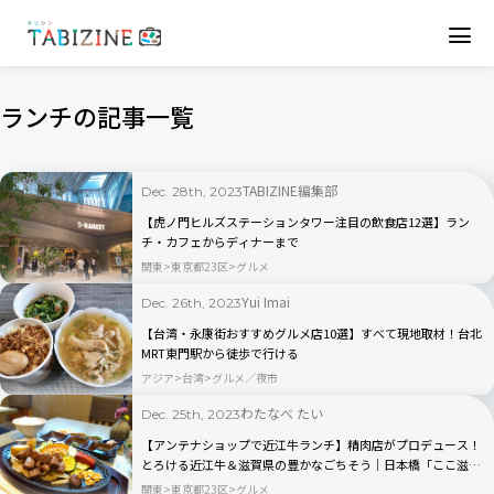
ランチの記事一覧
TABIZINE編集部
Dec. 28th, 2023
【虎ノ門ヒルズステーションタワー注目の飲食店12選】ラン
チ・カフェからディナーまで
関東
東京都23区
グルメ
Yui Imai
Dec. 26th, 2023
【台湾・永康街おすすめグルメ店10選】すべて現地取材！台北
MRT東門駅から徒歩で行ける
アジア
台湾
グルメ／夜市
わたなべ たい
Dec. 25th, 2023
【アンテナショップで近江牛ランチ】精肉店がプロデュース！
とろける近江牛＆滋賀県の豊かなごちそう｜日本橋「ここ滋
賀」
関東
東京都23区
グルメ