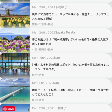
下村祥子
Mar. 28th, 2022
風車に55万本のチューリップが映える「佐倉チューリップフェ
スタ2022」開催中
関東
千葉県
観光
Sayaka Miyata
Mar. 24th, 2022
春のお出かけは「城ヶ崎海岸」がいいかも!?花×絶景の人気ス
ポット徹底紹介
中部
静岡県
観光
Nao
Mar. 16th, 2022
沖縄・古宇利島の話題スポット！迫力の絶景を望む高感度レス
トラン「エルロタ」
観光
絶景
Nao
Mar. 6th, 2022
絶景ビーチ、王城跡、日本一早いスイカ・・・沖縄・今帰仁村
ってどんなとこ？
観光
絶景
下村祥子
Dec. 20th, 2021
Save