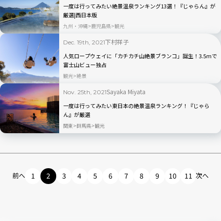
一度は行ってみたい絶景温泉ランキング13選！『じゃらん』が
厳選|西日本版
九州・沖縄
鹿児島県
観光
下村祥子
Dec. 19th, 2021
人気ロープウェイに「カチカチ山絶景ブランコ」誕生！3.5mで
富士山ビュー独占
観光
絶景
Sayaka Miyata
Nov. 25th, 2021
一度は行ってみたい東日本の絶景温泉ランキング！『じゃら
ん』が厳選
関東
群馬県
観光
前へ
1
2
3
4
5
6
7
8
9
10
11
次へ