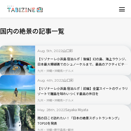
国内の絶景の記事一覧
山口彩
Aug. 5th, 2022
【リゾナーレ小浜島 宿泊ルポ｜後編】幻の島、海上ラウンジ、
日本最大珊瑚礁でのシュノーケルまで、最高のアクティビティ
を体験！
九州・沖縄
沖縄県
グルメ
山口彩
Aug. 4th, 2022
【リゾナーレ小浜島 宿泊ルポ｜前編】全室スイートのヴィラリ
ゾートで離島を味わいつくす最高の休日を
九州・沖縄
沖縄県
グルメ
Sayaka Miyata
May. 28th, 2022
雨の日こそ訪れたい！「日本の絶景スポットランキング」
TOP10を発表
九州・沖縄
鹿児島県
観光