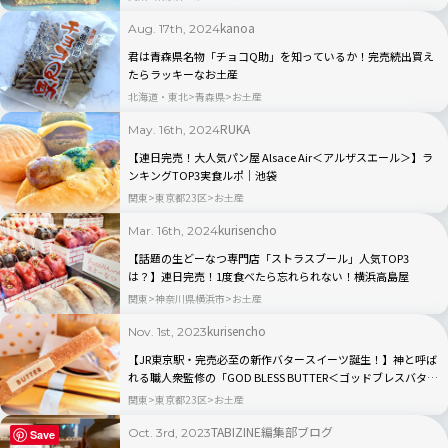
kanoa
Aug. 17th, 2024
君は青森県名物「チョコQ助」を知っているか！完売続出買え
たらラッキーなお土産
北海道・東北
青森県
お土産
RUKA
May. 16th, 2024
【連日完売！大人気パン屋 Alsace Air＜アルザスエール＞】ラ
ンキングTOP3実食ルポ｜池袋
関東
東京都23区
お土産
kurisencho
Mar. 16th, 2024
【話題の生どーなつ専門店「ストラスブール」人気TOP3
は？】連日完売！1度食べたら忘れられない！横浜高島屋
関東
神奈川県横浜市
お土産
kurisencho
Nov. 1st, 2023
【JR東京駅・完売必至の新作バタースイーツ誕生！】神と呼ば
れる職人衆監修の「GOD BLESS BUTTER＜ゴッドブレスバター
＞」実食ルポ｜グランスタ東京
関東
東京都23区
お土産
TABIZINE編集部ブログ
Oct. 3rd, 2023
Save