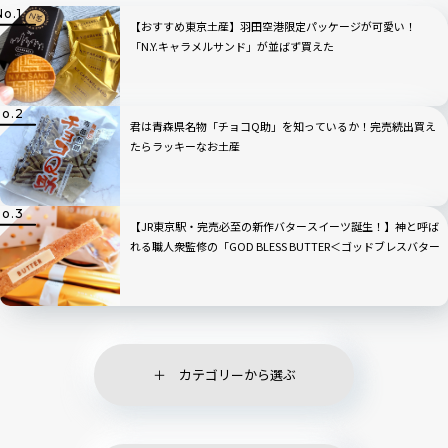
【おすすめ東京土産】羽田空港限定パッケージが可愛い！
「N.Y.キャラメルサンド」が並ばず買えた
君は青森県名物「チョコQ助」を知っているか！完売続出買え
たらラッキーなお土産
【JR東京駅・完売必至の新作バタースイーツ誕生！】神と呼ば
れる職人衆監修の「GOD BLESS BUTTER＜ゴッドブレスバター
＞」実食ルポ｜グランスタ東京
カテゴリーから選ぶ