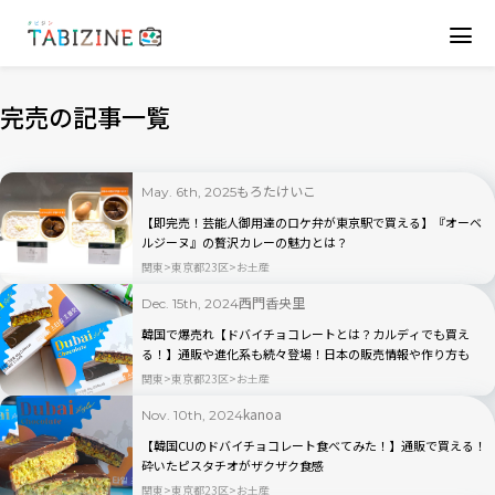
完売の記事一覧
もろたけいこ
May. 6th, 2025
【即完売！芸能人御用達のロケ弁が東京駅で買える】『オーベ
ルジーヌ』の贅沢カレーの魅力とは？
関東
東京都23区
お土産
西門香央里
Dec. 15th, 2024
韓国で爆売れ【ドバイチョコレートとは？カルディでも買え
る！】通販や進化系も続々登場！日本の販売情報や作り方も
関東
東京都23区
お土産
kanoa
Nov. 10th, 2024
【韓国CUのドバイチョコレート食べてみた！】通販で買える！
砕いたピスタチオがザクザク食感
関東
東京都23区
お土産