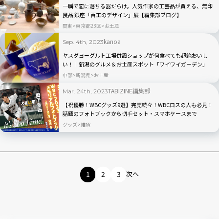
一瞬で恋に落ちる器だらけ。人気作家の工芸品が買える、無印
良品 銀座「百工のデザイン」展【編集部ブログ】
関東
東京都23区
お土産
kanoa
Sep. 4th, 2023
ヤスダヨーグルト工場併設ショップが何食べても超絶おいし
い！｜新潟のグルメ＆お土産スポット「ワイワイガーデン」
中部
新潟県
お土産
TABIZINE編集部
Mar. 24th, 2023
【祝優勝！WBCグッズ9選】完売続々！WBCロスの人も必見！
話題のフォトブックから切手セット・スマホケースまで
グッズ
雑貨
1
2
3
次へ