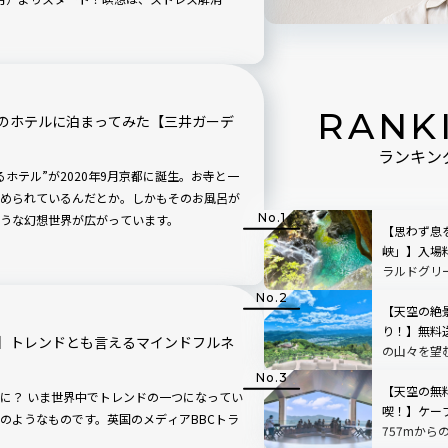
ます。自然の中で身体と心を静めて、何も考
みませんか？
RANK
のホテルに泊まってみた【三井ガーデ
ランキン
ホテル”が2020年9月京都に誕生。お寺と一
められているんだとか。しかもそのお風呂が
うな幻想世界が広がっています。
【思わず息
峡」】入場
ラルドグリ
で絵画のよ
【天空の絶
り！】無料
】トレンドとも言えるマインドフルネ
の山々を望
「SUSABIN
レビュー｜
【天空の無
になってい
喫！】ケー
のようなものです。英国のメディアBBCトラ
757mから