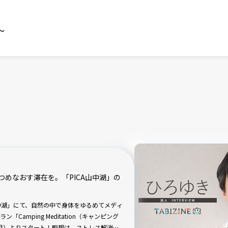
～
めなおす滞在を。「PICA山中湖」の
山中湖」にて、自然の中で身体をゆるめてメディ
amping Meditation（キャンピング
（月）よりスタート！瞑想は、ストレス解消や