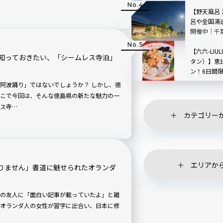
根」を現地
【野天風呂
呂や全国湯
開催中｜千
【六六-LIU
知っておきたい、「シームレス寺泊」
タン）】恵
ン！6日間
ペーンも
阿波踊り」ではないでしょうか？ しかし、徳
こで今回は、そんな徳島県の新たな魅力の一
ス寺…
カテゴリー
エリアか
りません」書道に魅せられたオランダ
の友人に「面白い記事が載っていたよ」と雑
オランダ人の女性が習字に出合い、日本に修