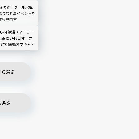
レビュー
 湯の郷】クール水風
巡りなど夏イベントを
葉県野田市
LIU-麻辣湯（マーラー
比寿に8月6日オープ
限定で66％オフキャン
から選ぶ
ら選ぶ