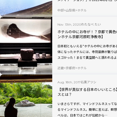
集中力アップにも効果が高いといわれてい
中部
山梨県
ホテル
えずにリラックスするひとときを過ごして
わたなべ たい
Nov. 13th, 2020
ホテルの中にお寺が！？京都で異色
ンホテル京都河原町浄教寺】
日本初ともいえる“ホテルの中にお寺がある
体になったホテルには、寺院装飾が散りば
スゴかった！まるで異空間へと誘われるよ
近畿
京都府
ホテル
石黒アツシ
Aug. 18th, 2017
【世界が真似する日本のいいところ
スとは？
いまさらですが、マインドフルネスってなに？ いま世界中でトレンドの一つ
るマインドフルネス。簡単に言えば、瞑想
ベルは、日本ではこれが伝統から…