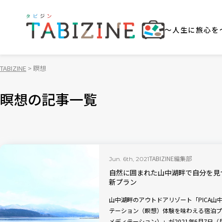
～人生に旅心を
TABIZINE
瞑想
瞑想の記事一覧
TABIZINE編集部
Jun. 6th, 2021
自然に囲まれた山中湖畔で自分を見つ
新プラン
山中湖畔のアウトドアリゾート「PICA
テーション（瞑想）体験を味わえる宿泊プラン「C
メディテーション）」が2021年6月7日