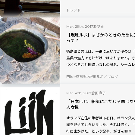
トレンド
あやみ
Mar. 29th, 2017
【現地ルポ】まさかのときのために
って？
徳島県と言えば、一番に思い浮かぶのは「
島県の魅力はそれだけではありません。そ
つとなること間違いなしの試み、シームレ
四国
徳島県
現地ルポ／ブログ
倉田直子
Mar. 4th, 2017
「日本ほど、細部にこだわる国はあ
人女性
オランダ在住の筆者はある日、オランダ人
誌を見せてもらいました。それは何と、「
行に出かけた」という記事。がぜん興味…