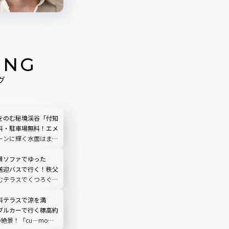
ING
グ
をのむ秘境渓谷「付知
料・駐車場無料！エメ
ーンに輝く水面はまる
う｜岐阜県中津川市
景ソファでゆった
送迎バスで行く！秩父
むテラスでくつろぐ
O TERRACE」を現地
埼玉県
料テラスで涼を満
ブルカーで行く標高約
の絶景！「cu―mo箱