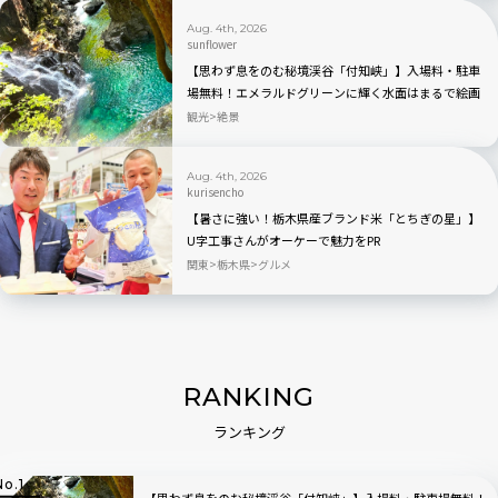
Aug. 4th, 2026
sunflower
【思わず息をのむ秘境渓谷「付知峡」】入場料・駐車
場無料！エメラルドグリーンに輝く水面はまるで絵画
のよう｜岐阜県中津川市
観光
絶景
Aug. 4th, 2026
kurisencho
【暑さに強い！栃木県産ブランド米「とちぎの星」】
U字工事さんがオーケーで魅力をPR
関東
栃木県
グルメ
RANKING
ランキング