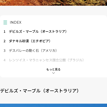
INDEX
1
デビルズ・マーブル（オーストラリア）
2
ダナキル砂漠（エチオピア）
3
デスバレーの動く石（アメリカ）
4
レンソイス・マラニャンセス国立公園（ブラジル）
5
モエラキ・ボールダーズ（ニュージーランド）
もっと見る
6
モノ湖のトゥファ（アメリカ）
7
ハット・ラグーン（オーストラリア）
デビルズ・マーブル（オーストラリア）
8
ウェーブロック（オーストラリア）