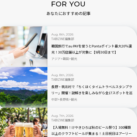
FOR YOU
あなたにおすすめの記事
Aug. 8th, 2026
TABIZINE編集部
韓国旅行でau PAYを使うとPontaポイント最大20％還
元！30万店舗以上が対象に【9月30日まで】
アジア
韓国
観光
Aug. 8th, 2026
TABIZINE編集部
長野・筑北村で「ちくほくタイムトラベルスタンプラ
リー」開催！謎解きを楽しみながら全17スポットを巡
る
中部
長野県
観光
Aug. 7th, 2026
TABIZINE編集部
【入場無料！けやきひろば秋のビール祭り】300種類
以上のクラフトビールが集まる！土日祝日はアーリー