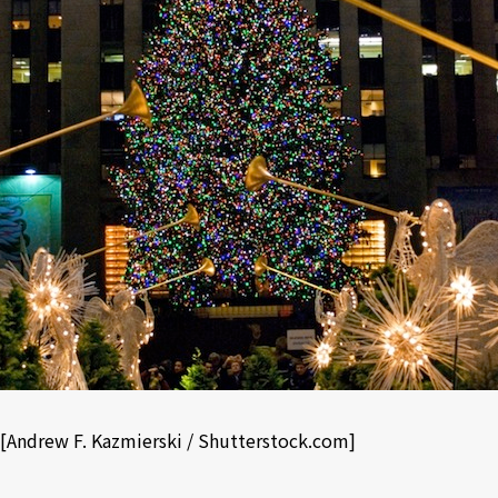
[
Andrew F. Kazmierski
/
Shutterstock.com
]