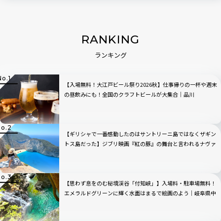
RANKING
ランキング
【入場無料！大江戸ビール祭り2026秋】仕事帰りの一杯や週末
の昼飲みにも！全国のクラフトビールが大集合｜品川
【ギリシャで一番感動したのはサントリーニ島ではなくザギン
トス島だった】ジブリ映画『紅の豚』の舞台と言われるナヴァ
イオビーチ観光のベストの時間帯は？行き方から持ち物まで完
全ガイド
【思わず息をのむ秘境渓谷「付知峡」】入場料・駐車場無料！
エメラルドグリーンに輝く水面はまるで絵画のよう｜岐阜県中
津川市