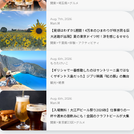
オープンも｜さいたま新都心
関東
埼玉県
グルメ
Aug. 7th, 2026
Mari.M
【見頃はわずか1週間！4万本のひまわりが咲き誇る巨
大迷路が出現】夏の東京ドイツ村！涼を感じるせせら
ぎエリアも｜千葉県・袖ケ浦
関東
千葉県
体験・アクティビティ
Aug. 6th, 2026
もろたけいこ
【ギリシャで一番感動したのはサントリーニ島ではな
くザギントス島だった】ジブリ映画『紅の豚』の舞台
と言われるナヴァイオビーチ観光のベストの時間帯
観光
絶景
は？行き方から持ち物まで完全ガイド
Aug. 6th, 2026
Mari.M
【入場無料！大江戸ビール祭り2026秋】仕事帰りの一
杯や週末の昼飲みにも！全国のクラフトビールが大集
合｜品川
関東
東京都23区
グルメ