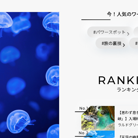
今！人気のワ
パワースポット
旅の裏技
RANK
ランキン
【思わず息
峡」】入場
ラルドグリ
で絵画のよ
【天空の絶