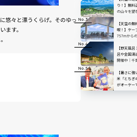
り！】無料
の山々を望
「SUSABIN
うに悠々と漂うくらげ。そのゆっ
レビュー｜
【天空の無
います。
喫！】ケー
757mから
た。
根」を現地
【野天風呂
呂や全国湯
開催中｜千
【暑さに強
米「とちぎ
がオーケー