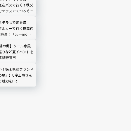
送迎バスで行く！秩父
むテラスでくつろぐ
O TERRACE」を現地
埼玉県
料テラスで涼を満
ブルカーで行く標高約
の絶景！「cu―mo箱
レビュー
 湯の郷】クール水風
巡りなど夏イベントを
葉県野田市
い！栃木県産ブランド
の星」】U字工事さん
で魅力をPR