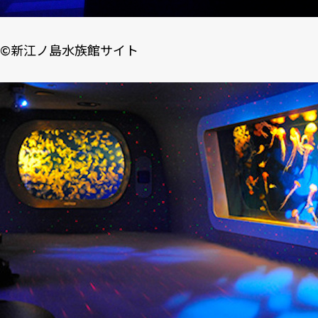
©
新江ノ島水族館サイト