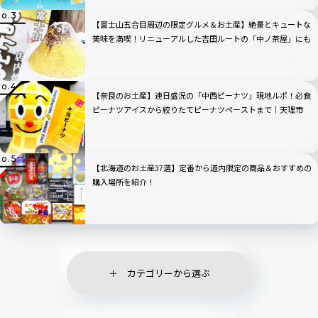
【富士山五合目周辺の限定グルメ＆お土産】絶景とキュートな
美味を満喫！リニューアルした吉田ルートの「中ノ茶屋」にも
寄ってみた！
【奈良のお土産】連日盛況の「中西ピーナツ」現地ルポ！必食
ピーナツアイスから絞りたてピーナツペーストまで｜天理市
【北海道のお土産37選】定番から道内限定の商品＆おすすめの
購入場所を紹介！
カテゴリーから選ぶ