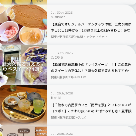
Jul. 30th, 2026
sunflower
【原宿でオリジナルハーゲンダッツ体験】二次予約は
本日30日18時から！1万通り以上の組み合わせ！あな
ただけのアイスクリームが作れるポップアップイベン
関東
東京都23区
体験・アクティビティ
ト「Meet Your Häagen-Dazs」
Jul. 30th, 2026
たこゆら
【韓国で話題沸騰中の「ウベスイーツ」！】この紫色
のスイーツの正体は！？新大久保で買えるおすすめ4
選を実食レビュー
関東
東京都23区
お土産
Jul. 29th, 2026
Mari.M
【千駄木の古民家カフェ「雨音茶寮」とフレシャスが
コラボ！】こだわり抜いたのは“水”みずしさ！夏季限
定の冷茶と和菓子が登場
関東
東京都23区
グルメ
Jul. 28th, 2026