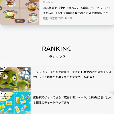
たこゆら
2026年最新【東京で食べたい「韓国×ベーグル」おす
すめ5選！】SNSで話題沸騰中の人気店を実食レビュ
ー
関東
東京都23区
お土産
RANKING
ランキング
【ジブリパークのお土産がすごすぎた】魔女の谷の最新グッズ
からファン歓喜のお菓子までおすすめ一覧40選！
広島駅でゲットできる「広島レモンケーキ」11種類の食べ比べ
＆個性のチャート作ってみた！