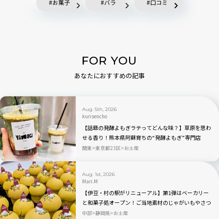
お菓子
バラ
口コミ
FOR YOU
あなたにおすすめの記事
Aug. 5th, 2026
kurisencho
【話題の発酵よもぎラテってどんな味？】草原を思わ
せる香り！熊本県阿蘇育ちの“発酵よもぎ”専門店
「BETWEEN by THE YOMOGI STAND」渋谷にオープ
関東
東京都23区
お土産
ン！人気TOP3も
Aug. 1st, 2026
Mari.M
【伊豆・村の駅がリニューアル】第1弾はベーカリー
と和菓子処オープン！ご当地素材のじゃがいもやさつ
まいもを使ったパン・スイーツが新登場
中部
静岡県
お土産