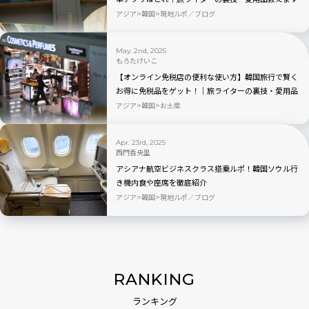
アジア
韓国
現地ルポ／ブログ
May. 2nd, 2025
もろたけいこ
【オンライン免税店の便利な使い方】韓国旅行で賢く
お得に免税品をゲット！｜旅ライターの裏技・愛用品
教えます
アジア
韓国
お土産
Apr. 23rd, 2025
西門香央里
アシアナ航空ビジネスクラス搭乗ルポ！韓国ソウル行
き機内食や座席を徹底紹介
アジア
韓国
現地ルポ／ブログ
RANKING
ランキング