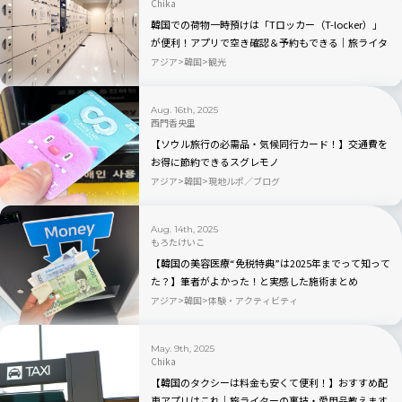
Chika
韓国での荷物一時預けは「Tロッカー（T-locker）」
が便利！アプリで空き確認＆予約もできる｜旅ライタ
ーの裏技・愛用品教えます
アジア
韓国
観光
Aug. 16th, 2025
西門香央里
【ソウル旅行の必需品・気候同行カード！】交通費を
お得に節約できるスグレモノ
アジア
韓国
現地ルポ／ブログ
Aug. 14th, 2025
もろたけいこ
【韓国の美容医療“免税特典”は2025年までって知って
た？】筆者がよかった！と実感した施術まとめ
アジア
韓国
体験・アクティビティ
May. 9th, 2025
Chika
【韓国のタクシーは料金も安くて便利！】おすすめ配
車アプリはこれ｜旅ライターの裏技・愛用品教えます