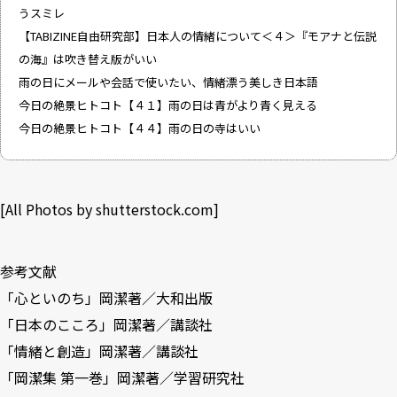
うスミレ
【TABIZINE自由研究部】日本人の情緒について＜４＞『モアナと伝説
の海』は吹き替え版がいい
雨の日にメールや会話で使いたい、情緒漂う美しき日本語
今日の絶景ヒトコト【４１】雨の日は青がより青く見える
今日の絶景ヒトコト【４４】雨の日の寺はいい
[All Photos by
shutterstock.com
]
参考文献
「
心といのち
」岡潔著／大和出版
「
日本のこころ
」岡潔著／講談社
「
情緒と創造
」岡潔著／講談社
「
岡潔集 第一巻
」岡潔著／学習研究社