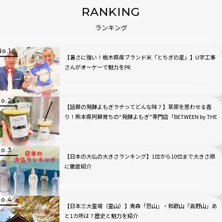
RANKING
ランキング
【暑さに強い！栃木県産ブランド米「とちぎの星」】U字工事
さんがオーケーで魅力をPR
【話題の発酵よもぎラテってどんな味？】草原を思わせる香
り！熊本県阿蘇育ちの“発酵よもぎ”専門店「BETWEEN by THE
YOMOGI STAND」渋谷にオープン！人気TOP3も
【日本の大仏の大きさランキング】1位から10位まで大きさ順
に徹底紹介
【日本三大霊場（霊山）】青森「恐山」・和歌山「高野山」あ
と1カ所は？歴史と魅力を紹介