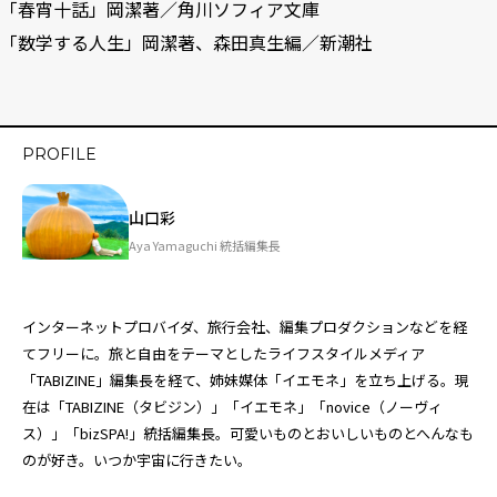
「
春宵十話
」岡潔著／角川ソフィア文庫
「
数学する人生
」岡潔著、森田真生編／新潮社
PROFILE
山口彩
Aya Yamaguchi 統括編集長
インターネットプロバイダ、旅行会社、編集プロダクションなどを経
てフリーに。旅と自由をテーマとしたライフスタイルメディア
「TABIZINE」編集長を経て、姉妹媒体「
イエモネ
」を立ち上げる。現
在は「TABIZINE（タビジン）」「イエモネ」「novice（ノーヴィ
ス）」「bizSPA!」統括編集長。可愛いものとおいしいものとへんなも
のが好き。いつか宇宙に行きたい。