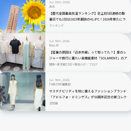
Jul. 25th, 2026
あお
【歴代全国最高気温ランキング】史上初5日連続の酷
暑日でも1位は2025年観測の41.8℃！2026年新たにラ
ンクインしたのはどこ？
ランキング
Jul. 18th, 2026
Mari.M
【猛暑の原因は「近赤外線」って知ってた？】夏のレ
ジャーや旅行に着たい高機能素材「SOLAMENT」のア
パレルが続々登場
関東
東京都23区
現地ルポ／ブログ
Jul. 18th, 2026
TABIZINE編集部
サステナビリティを核に据えるファッションブランド
「アドルフォ・ドミンゲス」が50周年記念の新コレク
ション「EL NÚMERO」を発表
豆知識