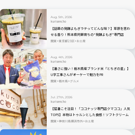
Aug. 5th, 2026
kurisencho
【話題の発酵よもぎラテってどんな味？】草原を思わ
せる香り！熊本県阿蘇育ちの“発酵よもぎ”専門店
「BETWEEN by THE YOMOGI STAND」渋谷にオープ
関東
東京都23区
お土産
ン！人気TOP3も
Aug. 4th, 2026
kurisencho
【暑さに強い！栃木県産ブランド米「とちぎの星」】
U字工事さんがオーケーで魅力をPR
関東
栃木県
グルメ
Jul. 27th, 2026
kurisencho
【猛暑こそ注目！「ココナッツ専門店クマココ」人気
TOP5】本物はトゥルンとした食感！ソフトクリーム
やビールも人気｜川崎・ラ チッタデッラ
関東
神奈川県横浜市外
お土産