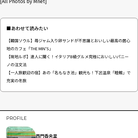
[All Photos by
Mnet
]
■あわせて読みたい
【韓国ソウル】苺ジャム入り卵サンドが不思議とおいしい最高の居心
地のカフェ「THE MIN’S」
【現地ルポ】達人に聞く！イタリアB級グルメ究極においしいパニー
ノの注文法
【一人旅歓迎の宿】あの「名もなき池」観光も！下呂温泉「睦館」で
充実の冬旅
PROFILE
西門香央里