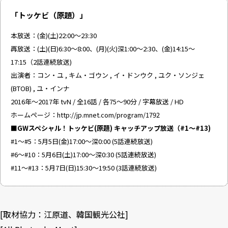
「トッケビ（原題）」
本放送：(金)(土)22:00～23:30
再放送：(土)(日)6:30～8:00、(月)(火)深1:00～2:30、(金)14:15～
17:15（2話連続放送)
出演者：コン・ユ , キム・ゴウン , イ・ドンウク , ユク・ソンジェ
(BTOB) , ユ・インナ
2016年～2017年 tvN / 全16話 / 各75～90分 / 字幕放送 / HD
ホームページ：
http://jp.mnet.com/program/1792
■GWスペシャル！トッケビ(原題) キャッチアップ放送（#1～#13)
#1～#5：5月5日(金)17:00～深0:00 (5話連続放送)
#6～#10：5月6日(土)17:00～深0:30 (5話連続放送)
#11～#13：5月7日(日)15:30～19:50 (3話連続放送)
[取材協力：江原道、韓国観光公社]