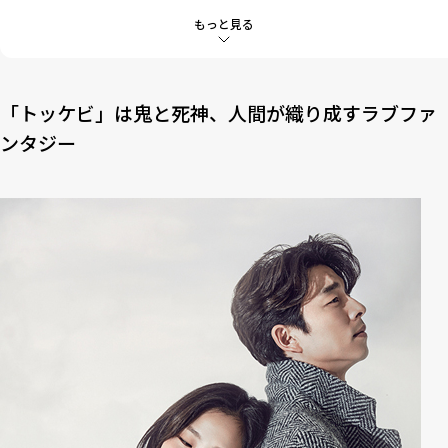
5
パワースポットであるお寺でエネルギーチャージ！
もっと見る
6
最後はローカル食堂で山菜定食を！
7
弾丸江原道旅行で、「トッケビ」に浸ってみて！
「トッケビ」は鬼と死神、人間が織り成すラブファ
ンタジー