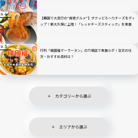
【韓国で大流行の“背徳グルメ”】ザクッどろ～りチーズをディ
ップ！新大久保に上陸！「レッドチーズスティック」を実食
行列「楊國福マーラータン」の穴場店で実食ルポ！注文の仕
方・おすすめ具材は？
カテゴリーから選ぶ
エリアから選ぶ