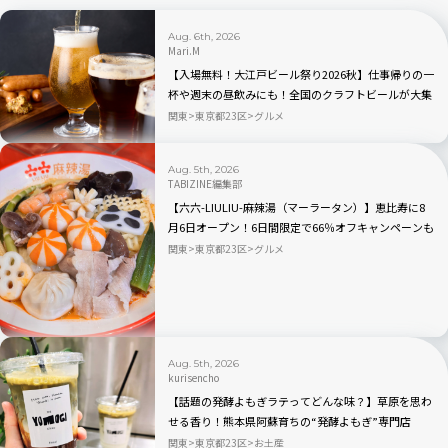
Aug. 6th, 2026
Mari.M
【入場無料！大江戸ビール祭り2026秋】仕事帰りの一
杯や週末の昼飲みにも！全国のクラフトビールが大集
合｜品川
関東
東京都23区
グルメ
Aug. 5th, 2026
TABIZINE編集部
【六六-LIULIU-麻辣湯（マーラータン）】恵比寿に8
月6日オープン！6日間限定で66％オフキャンペーンも
関東
東京都23区
グルメ
Aug. 5th, 2026
kurisencho
【話題の発酵よもぎラテってどんな味？】草原を思わ
せる香り！熊本県阿蘇育ちの“発酵よもぎ”専門店
「BETWEEN by THE YOMOGI STAND」渋谷にオープ
関東
東京都23区
お土産