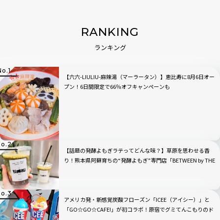
RANKING
ランキング
【六六-LIULIU-麻辣湯（マーラータン）】恵比寿に8月6日オー
プン！6日間限定で66％オフキャンペーンも
【話題の発酵よもぎラテってどんな味？】草原を思わせる香
り！熊本県阿蘇育ちの“発酵よもぎ”専門店「BETWEEN by THE
YOMOGI STAND」渋谷にオープン！人気TOP3も
アメリカ発・新感覚炭酸フローズン「ICEE（アイシー）」と
「GO☆GO☆CAFE!」が初コラボ！原宿でグミてんこもりのド
リンクをチェック