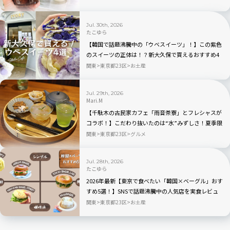
ン！人気TOP3も
Jul. 30th, 2026
たこゆら
【韓国で話題沸騰中の「ウベスイーツ」！】この紫色
のスイーツの正体は！？新大久保で買えるおすすめ4
選を実食レビュー
関東
東京都23区
お土産
Jul. 29th, 2026
Mari.M
【千駄木の古民家カフェ「雨音茶寮」とフレシャスが
コラボ！】こだわり抜いたのは“水”みずしさ！夏季限
定の冷茶と和菓子が登場
関東
東京都23区
グルメ
Jul. 28th, 2026
たこゆら
2026年最新【東京で食べたい「韓国×ベーグル」おす
すめ5選！】SNSで話題沸騰中の人気店を実食レビュ
ー
関東
東京都23区
お土産